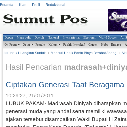
Beranda
Iklan
Profil
Redaksional
Depan
Metropolis
Daerah
Nasional
Internasional
Ekonomi
World Soccer
All 
On Focus
Opini
Female
Kolom
Publik Interaktif
Citizen
Hobi
Budaya
A
abu untuk Hilangkan Suntuk
•
Mencuri Untuk Bantu Biaya Berobat Abang
•
Akiba
Hasil Pencarian
madrasah+diniy
Ciptakan Generasi Taat Beragama
10:29:27, 21/01/2011
LUBUK PAKAM- Madrasah Diniyah diharapkan 
generasi muda yang andal serta memiliki wawa
ajakan tersebut disampaikan Wakil Bupati H Zain