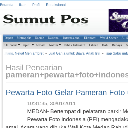
Beranda
Iklan
Profil
Redaksional
Depan
Metropolis
Daerah
Nasional
Internasional
Ekonomi
World Soccer
All 
On Focus
Opini
Female
Kolom
Publik Interaktif
Citizen
Hobi
Budaya
A
lit Utang, Nekat Menjambret
•
Jual Ganja untuk Biayai Anak Istri
•
Isap Sabu untuk
Hasil Pencarian
pameran+pewarta+foto+indone
Pewarta Foto Gelar Pameran Foto 
10:31:35, 30/01/2011
MEDAN- Bertempat di pelataran parkir 
Pewarta Foto Indonesia (PFI) mengadak
amal. Acara yang dibuka Wali Kota Medan Rahud