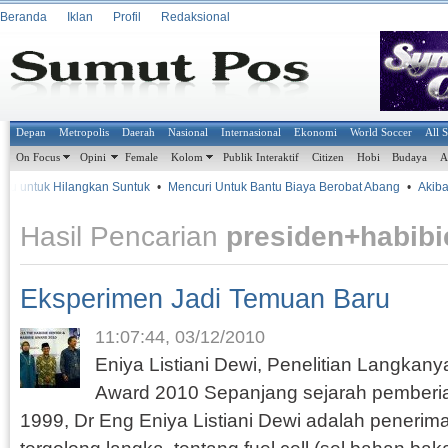
Beranda
Iklan
Profil
Redaksional
Depan
Metropolis
Daerah
Nasional
Internasional
Ekonomi
World Soccer
All 
On Focus
Opini
Female
Kolom
Publik Interaktif
Citizen
Hobi
Budaya
A
untuk Hilangkan Suntuk
•
Mencuri Untuk Bantu Biaya Berobat Abang
•
Akibat Sa
Hasil Pencarian
presiden+habibi
Eksperimen Jadi Temuan Baru
11:07:44, 03/12/2010
Eniya Listiani Dewi, Penelitian Langkan
Award 2010 Sepanjang sejarah pemberia
1999, Dr Eng Eniya Listiani Dewi adalah penerim