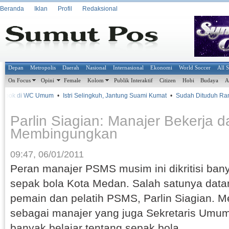
Beranda
Iklan
Profil
Redaksional
Depan
Metropolis
Daerah
Nasional
Internasional
Ekonomi
World Soccer
All 
On Focus
Opini
Female
Kolom
Publik Interaktif
Citizen
Hobi
Budaya
A
pok di WC Umum
•
Istri Selingkuh, Jantung Suami Kumat
•
Sudah Dituduh Ramp
Parlin Siagian: Manajer Bekerja 
Membingungkan
09:47, 06/01/2011
Peran manajer PSMS musim ini dikritisi ban
sepak bola Kota Medan. Salah satunya data
pemain dan pelatih PSMS, Parlin Siagian. Me
sebagai manajer yang juga Sekretaris Umu
banyak belajar tentang sepak bola.