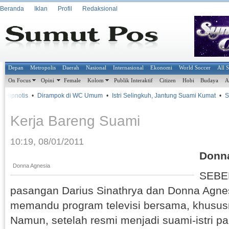
Beranda
Iklan
Profil
Redaksional
Depan
Metropolis
Daerah
Nasional
Internasional
Ekonomi
World Soccer
All 
On Focus
Opini
Female
Kolom
Publik Interaktif
Citizen
Hobi
Budaya
A
Hipnotis
•
Dirampok di WC Umum
•
Istri Selingkuh, Jantung Suami Kumat
•
Su
Kerja Bareng Suami
10:19, 08/01/2011
Donn
Donna Agnesia
SEBE
pasangan Darius Sinathrya dan Donna Agne
memandu program televisi bersama, khusus
Namun, setelah resmi menjadi suami-istri 