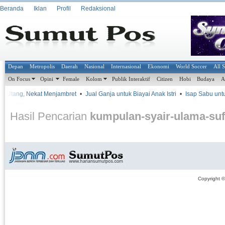
Beranda
Iklan
Profil
Redaksional
Depan
Metropolis
Daerah
Nasional
Internasional
Ekonomi
World Soccer
All 
On Focus
Opini
Female
Kolom
Publik Interaktif
Citizen
Hobi
Budaya
A
lit Utang, Nekat Menjambret
•
Jual Ganja untuk Biayai Anak Istri
•
Isap Sabu untu
Hasil Pencarian
kumpulan-syair-ulama-sufi
Copyright 