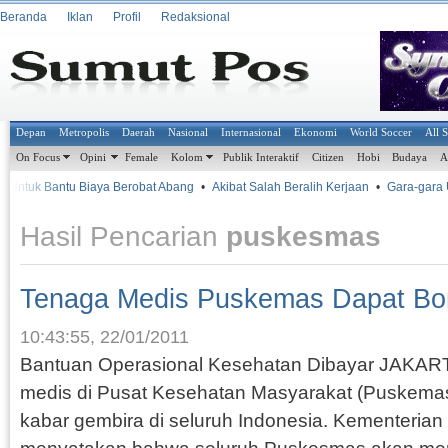
Beranda
Iklan
Profil
Redaksional
Depan
Metropolis
Daerah
Nasional
Internasional
Ekonomi
World Soccer
All 
On Focus
Opini
Female
Kolom
Publik Interaktif
Citizen
Hobi
Budaya
A
tuk Bantu Biaya Berobat Abang
•
Akibat Salah Beralih Kerjaan
•
Gara-gara Urus
Hasil Pencarian
puskesmas
Tenaga Medis Puskemas Dapat Bo
10:43:55, 22/01/2011
Bantuan Operasional Kesehatan Dibayar JAKART
medis di Pusat Kesehatan Masyarakat (Puskemas)
kabar gembira di seluruh Indonesia. Kementeria