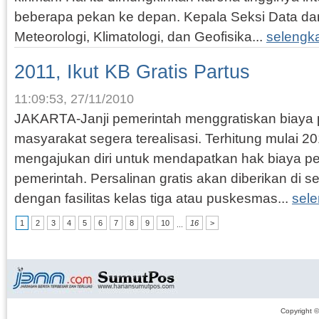
beberapa pekan ke depan. Kepala Seksi Data da
Meteorologi, Klimatologi, dan Geofisika...
selengk
2011, Ikut KB Gratis Partus
11:09:53, 27/11/2010
JAKARTA-Janji pemerintah menggratiskan biaya p
masyarakat segera terealisasi. Terhitung mulai 2
mengajukan diri untuk mendapatkan hak biaya pe
pemerintah. Persalinan gratis akan diberikan di 
dengan fasilitas kelas tiga atau puskesmas...
sel
1
2
3
4
5
6
7
8
9
10
16
>
...
Copyright 