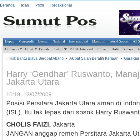
Beranda
Iklan
Profil
Redaksional
Depan
Metropolis
Daerah
Nasional
Internasional
Ekonomi
World Soccer
All 
On Focus
Opini
Female
Kolom
Publik Interaktif
Citizen
Hobi
Budaya
A
 Untuk Bantu Biaya Berobat Abang
•
Akibat Salah Beralih Kerjaan
•
Gara-gara 
Harry ‘Gendhar’ Ruswanto, Manaje
Jakarta Utara
10:18, 13/07/2009
Posisi Persitara Jakarta Utara aman di Ind
(ISL). Itu tak lepas dari sosok Harry Ruswant
CHOLIS FAIZI,
Jakarta
JANGAN anggap remeh Persitara Jakarta Ut