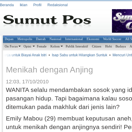
Beranda
Iklan
Profil
Redaksional
Depan
Metropolis
Daerah
Nasional
Internasional
Ekonomi
World Soccer
All 
On Focus
Opini
Female
Kolom
Publik Interaktif
Citizen
Hobi
Budaya
A
anja untuk Biayai Anak Istri
•
Isap Sabu untuk Hilangkan Suntuk
•
Mencuri Untu
Menikah dengan Anjing
12:03, 17/10/2010
WANITA selalu mendambakan sosok yang ide
pasangan hidup. Tapi bagaimana kalau sosok 
ditemukan pada makhluk dari jenis lain?
Emily Mabou (29) membuat keputusan aneh
untuk menikah dengan anjingnya sendiri! P