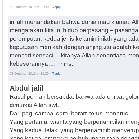
20 October, 2010 at 21:48
Reply
inilah menandakan bahwa dunia mau kiamat, Al
mengatakan kita ini hidup berpasang – pasangan,
perempuan, kedua jenis kelamin inilah yang ada
keputusan menikah dengan anjing..itu adalah k
mencari sensasi… kiranya Allah senantiasa me
kebesarannya…. Trims..
25 October, 2010 at 10:39
Reply
Abdul jalil
Rasul pernah bersabda, bahwa ada empat golo
dimurkai Allah swt.
Dari pagi sampai sore, berarti terus-menerus.
Yang pertama, wanita yang berpenampilan menyer
Yang kedua, lelaki yang berpenampib menyerupa
Yang ketiga, orang yg berhubungan raga dengan