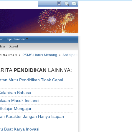
han
Sportainment
iner
Xpresi
•
PSMS Harus Menang
•
Antisipasi Hujan, Panpel Siapkan Pawang
•
INANTAN
ERITA
PENDIDIKAN
LAINNYA:
atan Mutu Pendidikan Tidak Capai
Kelahiran Bahasa
akaan Masuk Instansi
 Belajar Mengajar
kan Karakter Jangan Hanya Isapan
ru Buat Karya Inovasi