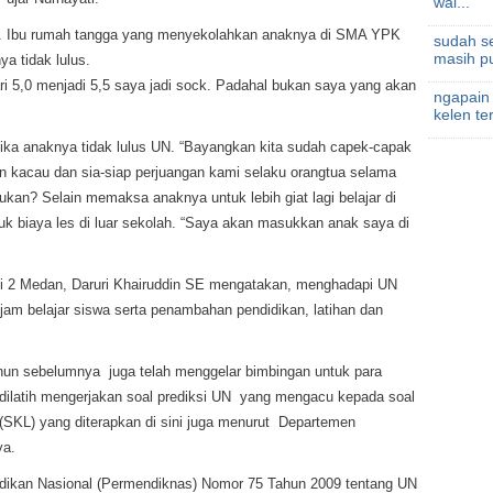
wal...
i. Ibu rumah tangga yang menyekolahkan anaknya di SMA YPK
sudah se
masih pu
a tidak lulus.
ri 5,0 menjadi 5,5 saya jadi sock. Padahal bukan saya yang akan
ngapain
kelen te
jika anaknya tidak lulus UN. “Bayangkan kita sudah capek-capak
kan kacau dan sia-siap perjuangan kami selaku orangtua selama
ukan? Selain memaksa anaknya untuk lebih giat lagi belajar di
uk biaya les di luar sekolah. “Saya akan masukkan anak saya di
2 Medan, Daruri Khairuddin SE mengatakan, menghadapi UN
m belajar siswa serta penambahan pendidikan, latihan dan
hun sebelumnya juga telah menggelar bimbingan untuk para
dilatih mengerjakan soal prediksi UN yang mengacu kepada soal
(SKL) yang diterapkan di sini juga menurut Departemen
ya.
dikan Nasional (Permendiknas) Nomor 75 Tahun 2009 tentang UN