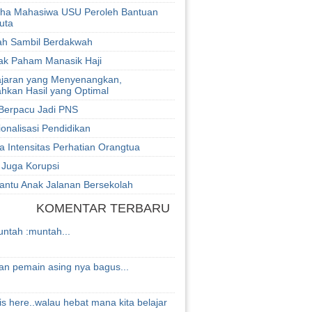
aha Mahasiwa USU Peroleh Bantuan
uta
h Sambil Berdakwah
nak Paham Manasik Haji
jaran yang Menyenangkan,
kan Hasil yang Optimal
Berpacu Jadi PNS
ionalisasi Pendidikan
 Intensitas Perhatian Orangtua
 Juga Korupsi
antu Anak Jalanan Bersekolah
KOMENTAR TERBARU
untah :muntah...
n pemain asing nya bagus...
is here..walau hebat mana kita belajar