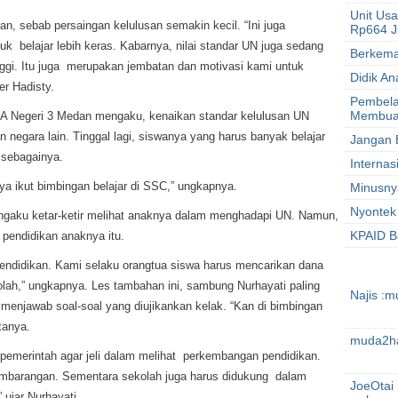
Unit Us
n, sebab persaingan kelulusan semakin kecil. “Ini juga
Rp664 J
uk belajar lebih keras. Kabarnya, nilai standar UN juga sedang
Berkema
nggi. Itu juga merupakan jembatan dan motivasi kami untuk
Didik A
er Hadisty.
Pembela
Membuah
MA Negeri 3 Medan mengaku, kenaikan standar kelulusan UN
n negara lain. Tinggal lagi, siswanya yang harus banyak belajar
Jangan 
in sebagainya.
Internas
a ikut bimbingan belajar di SSC,” ungkapnya.
Minusnya
Nyontek
engaku ketar-ketir melihat anaknya dalam menghadapi UN. Namun,
KPAID B
pendidikan anaknya itu.
endidikan. Kami selaku orangtua siswa harus mencarikan dana
olah,” ungkapnya. Les tambahan ini, sambung Nurhayati paling
Najis :m
enjawab soal-soal yang diujikankan kelak. “Kan di bimbingan
tanya.
muda2ha
 pemerintah agar jeli dalam melihat perkembangan pendidikan.
embarangan. Sementara sekolah juga harus didukung dalam
JoeOtai 
ujar Nurhayati.