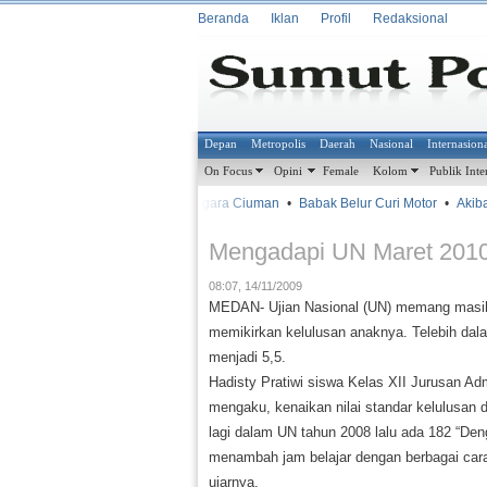
Beranda
Iklan
Profil
Redaksional
Depan
Metropolis
Daerah
Nasional
Internasion
On Focus
Opini
Female
Kolom
Publik Inte
•
•
Gara-gara Ciuman
•
Babak Belur Curi Motor
•
Akibat 
METROSIANA
Mengadapi UN Maret 201
08:07, 14/11/2009
MEDAN- Ujian Nasional (UN) memang masih 
memikirkan kelulusan anaknya. Telebih dal
menjadi 5,5.
Hadisty Pratiwi siswa Kelas XII Jurusan A
mengaku, kenaikan nilai standar kelulusan 
lagi dalam UN tahun 2008 lalu ada 182 “Den
menambah jam belajar dengan berbagai cara,
ujarnya.