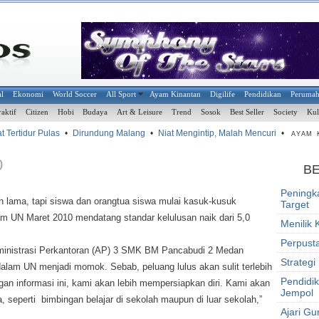
al
Ekonomi
World Soccer
All Sport
Ayam Kinantan
Digilife
Pendidikan
Peruma
raktif
Citizen
Hobi
Budaya
Art & Leisure
Trend
Sosok
Best Seller
Society
Kul
Tertidur Pulas
•
Dirundung Malang
•
Niat Mengintip, Malah Mencuri
•
AYAM K
0
B
Peningk
lama, tapi siswa dan orangtua siswa mulai kasuk-kusuk
Target
am UN Maret 2010 mendatang standar kelulusan naik dari 5,0
Menilik 
Perpust
dministrasi Perkantoran (AP) 3 SMK BM Pancabudi 2 Medan
Strategi
dalam UN menjadi momok. Sebab, peluang lulus akan sulit terlebih
Pendidi
gan informasi ini, kami akan lebih mempersiapkan diri. Kami akan
Jempol
 seperti bimbingan belajar di sekolah maupun di luar sekolah,”
Ajari Gu