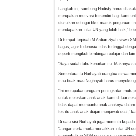
Langkah ini, sambung Hadisty harus dilakuka
merupakan motivasi tersendiri bagi kami unt
diusulkan sebagai tiket masuk perguruan ti
mendapatkan nilai UN yang lebih baik,” beb
Di tempat terpisah M Ardian Syah siswa S
bagus, agar Indonesia tidak tertinggal denga
seperti mengikuti bimbingan belajar dan la
“Saya sudah tahu kenaikan itu. Makanya say
Sementara itu Nurhayati orangtua siswa m
mau tidak mau Nughayati harus menyokong 
“Ini merupakan program peningkatan mutu p
untuk meleskan anak-anak kami di luar sek
tidak dapat membantu anak-anaknya dalam m
tes itu anak-anak diajari menjawab soal,” ka
Di satu sisi Nurhayati juga meminta kepada
“Jangan serta-merta menaikkan nilai UN s
meningkatkan SDM pengajar dan siswanya,” 