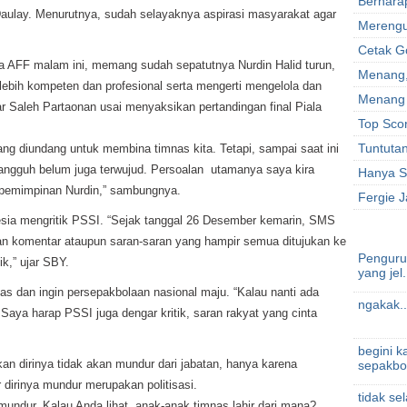
Berhara
lay. Menurutnya, sudah selayaknya aspirasi masyarakat agar
Merengu
Cetak G
ala AFF malam ini, memang sudah sepatutnya Nurdin Halid turun,
Menang
bih kompeten dan profesional serta mengerti mengelola dan
Menang 
r Saleh Partaonan usai menyaksikan pertandingan final Piala
Top Sco
Tuntuta
ang diundang untuk membina timnas kita. Tetapi, sampai saat ini
angguh belum juga terwujud. Persoalan utamanya saya kira
Hanya S
epemimpinan Nurdin,” sambungnya.
Fergie 
sia mengritik PSSI. “Sejak tanggal 26 Desember kemarin, SMS
an komentar ataupun saran-saran yang hampir semua ditujukan ke
Penguru
k,” ujar SBY.
yang jel.
s dan ingin persepakbolaan nasional maju. “Kalau nanti ada
ngakak..
aya harap PSSI juga dengar kritik, saran rakyat yang cinta
begini k
an dirinya tidak akan mundur dari jabatan, hanya karena
sepakbo.
 dirinya mundur merupakan politisasi.
tidak se
mundur. Kalau Anda lihat, anak-anak timnas lahir dari mana?