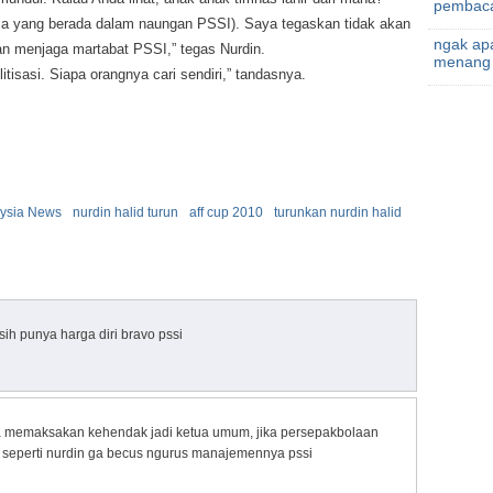
pembaca
sia yang berada dalam naungan PSSI). Saya tegaskan tidak akan
ngak apa
n menjaga martabat PSSI,” tegas Nurdin.
menang l
tisasi. Siapa orangnya cari sendiri,” tandasnya.
ysia News
nurdin halid turun
aff cup 2010
turunkan nurdin halid
ih punya harga diri bravo pssi
 memaksakan kehendak jadi ketua umum, jika persepakbolaan
 seperti nurdin ga becus ngurus manajemennya pssi