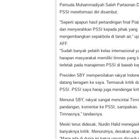
Pemuda Muhammadiyah Saleh Partaonan Dau
PSSI mereformasi diri disambut.
“Seperti apapun hasil pertandingan final Pi
dan menyerahkan PSSI kepada pihak yang le
mengembangkan sepakbola di tanah air,” uja
AFF.
“Sudah banyak pelatih kelas internasional y
harapan masyarakat memiliki timnas yang t
terletak pada manajemen PSSI di bawah k
Presiden SBY mempersilakan rakyat Indone
datang beragam ke saya. Termasuk kritik d
PSSI. PSSI saya harap juga mendengar kriti
Menurut SBY, rakyat sangat mencintai Timna
pandangan, komentar ke PSSI, sampaikan. S
Timnasnya,” tandasnya.
Meski terus didesak, Nurdin Halid menegask
banyaknya kritik. Menurutnya, desakan agar
“Mana ada di dunia ini ketua umum disuruh 