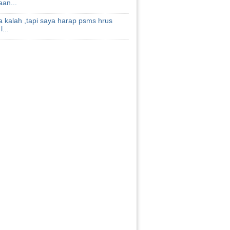
an...
 kalah ,tapi saya harap psms hrus
...