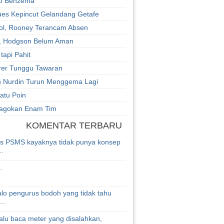
p Benzema
es Kepincut Gelandang Getafe
ol, Rooney Terancam Absen
, Hodgson Belum Aman
tapi Pahit
rer Tunggu Tawaran
n Nurdin Turun Menggema Lagi
atu Poin
Jagokan Enam Tim
KOMENTAR TERBARU
s PSMS kayaknya tidak punya konsep
..
.
alo pengurus bodoh yang tidak tahu
..
lalu baca meter yang disalahkan,