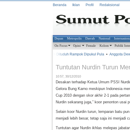
Beranda
Iklan
Profil
Redaksional
Depan
Metropolis
Daerah
Nasional
Internasion
On Focus
Opini
Female
Kolom
Publik Inte
•
•
Sudah Dituduh Rampok Dipukul Pula
•
Anggota Dewan
METROSIANA
Tuntutan Nurdin Turun M
10:57, 30/12/2010
Desakan terhadap Ketua Umum PSSI Nurdin
Gelora Bung Karno meskipun Indonesia men
Cup 2010 dengan skor akhir 2-1 pada pertand
Nurdin sekarang juga,” koor penonton usai p
Selain koor Nurdin turun, lemparan batu p
menjadi lebih besar, tetap saja ini menjadi
Tuntutan agar Nurdin ikhlas melepas jaba