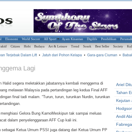
al
Ekonomi
World Soccer
All Sport
Ayam Kinantan
Digilife
Pendidikan
Peruma
raktif
Citizen
Hobi
Budaya
Art & Leisure
Trend
Sosok
Best Seller
Society
Kul
 Terjebak Dalam Lift
•
Jatuh dari Pohon Kelapa
•
Gara-gara Ciuman
•
Babak B
enggema Lagi
 Halid segera meletakkan jabatannya kembali menggema di
Ariel Di
ang melawan Malaysia pada pertandingan leg kedua Final AFF
Tahan E
ingan final tadi malam. “Turun, turun, turunkan Nurdin, turunkan
Kejutan 
ertandingan.
Hodgson
un menghiasi Gelora Bung KarnoMeskipun tak sampai meluas
Andil Ab
 cacat dalam penyelenggaraan AFF Cup kali ini.
Fabrega
tan sebagai Ketua Umum PSSI juga datang dari Ketua Umum PP