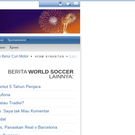
han
Sportainment
iner
Xpresi
elur Curi Motor
•
•
Laga Luka
•
Kalah, Suharto Bisa Diganti
AYAM KINANTAN
BERITA
WORLD SOCCER
LAINNYA:
tuntut 5 Tahun Penjara
uforia
atau Tradisi?
: Saya tak Mau Komentar
idal
s, Panaskan Real v Barcelona