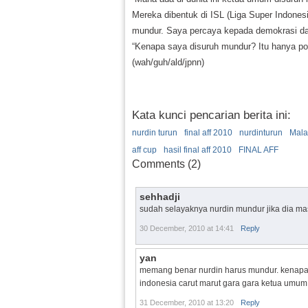
Mereka dibentuk di ISL (Liga Super Indone
mundur. Saya percaya kepada demokrasi da
“Kenapa saya disuruh mundur? Itu hanya poli
(wah/guh/ald/jpnn)
Kata kunci pencarian berita ini:
nurdin turun
final aff 2010
nurdinturun
Mala
aff cup
hasil final aff 2010
FINAL AFF
Comments (2)
sehhadji
sudah selayaknya nurdin mundur jika dia mas
30 December, 2010 at 14:41
Reply
yan
memang benar nurdin harus mundur. kenapa
indonesia carut marut gara gara ketua umum
31 December, 2010 at 13:20
Reply