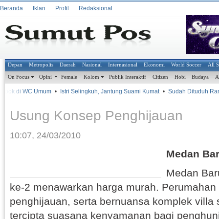
Beranda
Iklan
Profil
Redaksional
Depan
Metropolis
Daerah
Nasional
Internasional
Ekonomi
World Soccer
All 
On Focus
Opini
Female
Kolom
Publik Interaktif
Citizen
Hobi
Budaya
A
pok di WC Umum
•
Istri Selingkuh, Jantung Suami Kumat
•
Sudah Dituduh Ramp
Usung Konsep Penghijauan
10:07, 24/03/2010
Medan Bar
Medan Bar
ke-2 menawarkan harga murah. Perumahan 
penghijauan, serta bernuansa komplek villa
tercipta suasana kenyamanan bagi penghun