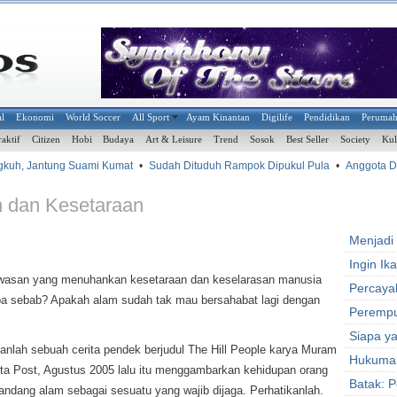
al
Ekonomi
World Soccer
All Sport
Ayam Kinantan
Digilife
Pendidikan
Peruma
raktif
Citizen
Hobi
Budaya
Art & Leisure
Trend
Sosok
Best Seller
Society
Kul
gkuh, Jantung Suami Kumat
•
Sudah Dituduh Rampok Dipukul Pula
•
Anggota Dew
n dan Kesetaraan
Menjadi
Ingin I
 Kawasan yang menuhankan kesetaraan dan keselarasan manusia
Percayal
pa sebab? Apakah alam sudah tak mau bersahabat lagi dengan
Perempu
Siapa y
kanlah sebuah cerita pendek berjudul The Hill People karya Muram
Hukuma
rta Post, Agustus 2005 lalu itu menggambarkan kehidupan orang
Batak: 
dang alam sebagai sesuatu yang wajib dijaga. Perhatikanlah.