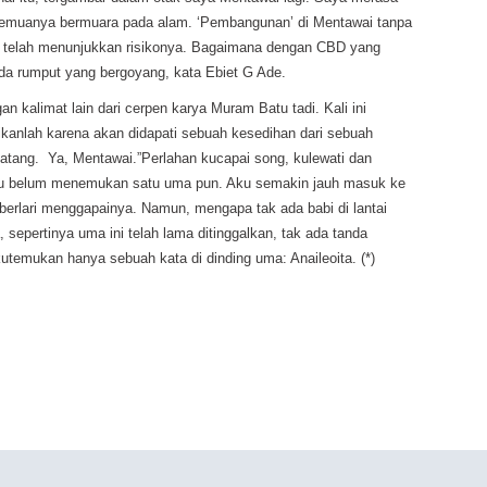
 Semuanya bermuara pada alam. ‘Pembangunan’ di Mentawai tanpa
us telah menunjukkan risikonya. Bagaimana dengan CBD yang
da rumput yang bergoyang, kata Ebiet G Ade.
gan kalimat lain dari cerpen karya Muram Batu tadi. Kali ini
ikanlah karena akan didapati sebuah kesedihan dari sebuah
tang. Ya, Mentawai.”Perlahan kucapai song, kulewati dan
ku belum menemukan satu uma pun. Aku semakin jauh masuk ke
berlari menggapainya. Namun, mengapa tak ada babi di lantai
sepertinya uma ini telah lama ditinggalkan, tak ada tanda
kutemukan hanya sebuah kata di dinding uma: Anaileoita. (*)