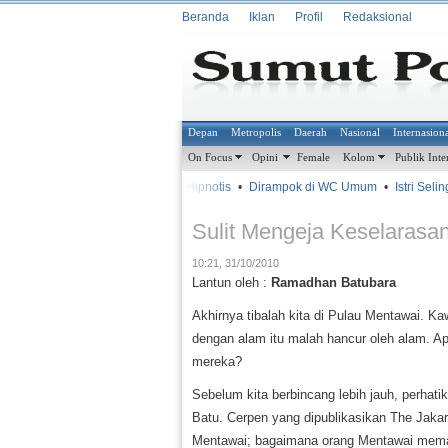
Beranda
Iklan
Profil
Redaksional
Depan
Metropolis
Daerah
Nasional
Internasion
On Focus
Opini
Female
Kolom
Publik Inte
•
•
Kena Hipnotis
•
Dirampok di WC Umum
•
Istri Selin
METROSIANA
Sulit Mengeja Keselarasa
10:21, 31/10/2010
Lantun oleh :
Ramadhan Batubara
Akhirnya tibalah kita di Pulau Mentawai.
dengan alam itu malah hancur oleh alam. A
mereka?
Sebelum kita berbincang lebih jauh, perhati
Batu. Cerpen yang dipublikasikan The Jaka
Mentawai; bagaimana orang Mentawai meman