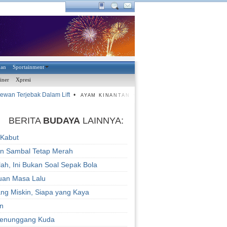
han
Sportainment
iner
Xpresi
an Terjebak Dalam Lift
•
•
Derbi Deli Sarat Gengsi
•
Tamu 
AYAM KINANTAN
BERITA
BUDAYA
LAINNYA:
 Kabut
kan Sambal Tetap Merah
ah, Ini Bukan Soal Sepak Bola
an Masa Lalu
ang Miskin, Siapa yang Kaya
n
Penunggang Kuda