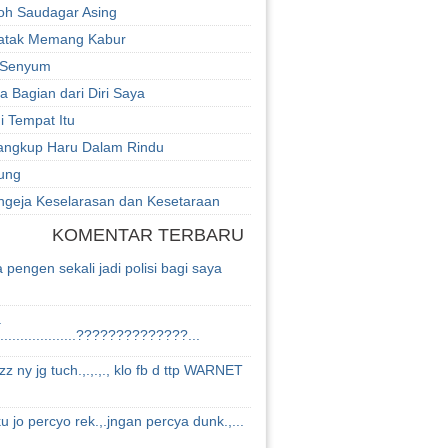
h Saudagar Asing
atak Memang Kabur
 Senyum
a Bagian dari Diri Saya
di Tempat Itu
angkup Haru Dalam Rindu
ung
engeja Keselarasan dan Kesetaraan
KOMENTAR TERBARU
 pengen sekali jadi polisi bagi saya
a
..................??????????????...
z ny jg tuch.,.,.,., klo fb d ttp WARNET
ku jo percyo rek.,.jngan percya dunk.,...