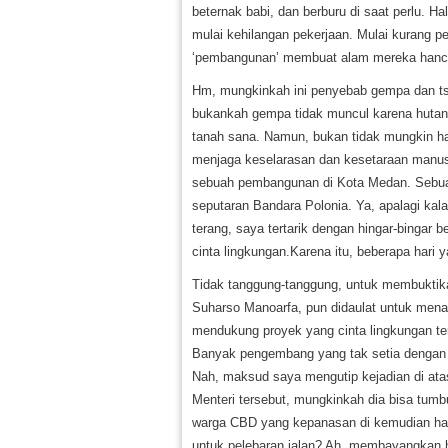
beternak babi, dan berburu di saat perlu. Ha
mulai kehilangan pekerjaan. Mulai kurang p
‘pembangunan’ membuat alam mereka hanc
Hm, mungkinkah ini penyebab gempa dan tsu
bukankah gempa tidak muncul karena hutan 
tanah sana. Namun, bukan tidak mungkin hal
menjaga keselarasan dan kesetaraan manus
sebuah pembangunan di Kota Medan. Sebuah
seputaran Bandara Polonia. Ya, apalagi kal
terang, saya tertarik dengan hingar-bingar b
cinta lingkungan.Karena itu, beberapa har
Tidak tanggung-tanggung, untuk membuktik
Suharso Manoarfa, pun didaulat untuk men
mendukung proyek yang cinta lingkungan ter
Banyak pengembang yang tak setia dengan 
Nah, maksud saya mengutip kejadian di at
Menteri tersebut, mungkinkah dia bisa tum
warga CBD yang kepanasan di kemudian har
untuk pelebaran jalan? Ah, membayangkan h