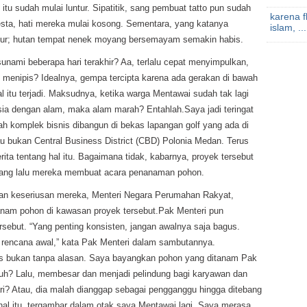
l itu sudah mulai luntur. Sipatitik, sang pembuat tatto pun sudah
karena 
esta, hati mereka mulai kosong. Sementara, yang katanya
islam, ...
ur; hutan tempat nenek moyang bersemayam semakin habis.
nami beberapa hari terakhir? Aa, terlalu cepat menyimpulkan,
menipis? Idealnya, gempa tercipta karena ada gerakan di bawah
 itu terjadi. Maksudnya, ketika warga Mentawai sudah tak lagi
ia dengan alam, maka alam marah? Entahlah.Saya jadi teringat
 komplek bisnis dibangun di bekas lapangan golf yang ada di
au bukan Central Business District (CBD) Polonia Medan. Terus
erita tentang hal itu. Bagaimana tidak, kabarnya, proyek tersebut
i yang lalu mereka membuat acara penanaman pohon.
an keseriusan mereka, Menteri Negara Perumahan Rakyat,
anam pohon di kawasan proyek tersebut.Pak Menteri pun
sebut. “Yang penting konsisten, jangan awalnya saja bagus.
rencana awal,” kata Pak Menteri dalam sambutannya.
as bukan tanpa alasan. Saya bayangkan pohon yang ditanam Pak
buh? Lalu, membesar dan menjadi pelindung bagi karyawan dan
i? Atau, dia malah dianggap sebagai pengganggu hingga ditebang
al itu, tergambar dalam otak saya Mentawai lagi. Saya merasa