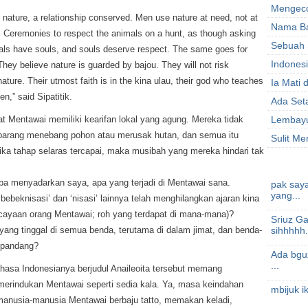
Mengeco
 nature, a relationship conserved. Men use nature at need, not at
Nama B
rt. Ceremonies to respect the animals on a hunt, as though asking
Sebuah
als have souls, and souls deserve respect. The same goes for
Indonesi
 They believe nature is guarded by bajou. They will not risk
nature. Their utmost faith is in the kina ulau, their god who teaches
Ia Mati 
,” said Sipatitik.
Ada Set
hat Mentawai memiliki kearifan lokal yang agung. Mereka tidak
Lembay
barang menebang pohon atau merusak hutan, dan semua itu
Sulit M
ika tahap selaras tercapai, maka musibah yang mereka hindari tak
iba menyadarkan saya, apa yang terjadi di Mentawai sana.
pak saya
yang...
 ‘bebeknisasi’ dan ‘nisasi’ lainnya telah menghilangkan ajaran kina
rcayaan orang Mentawai; roh yang terdapat di mana-mana)?
Sriuz G
yang tinggal di semua benda, terutama di dalam jimat, dan benda-
sihhhhh..
dipandang?
Ada bguz
...
hasa Indonesianya berjudul Anaileoita tersebut memang
erindukan Mentawai seperti sedia kala. Ya, masa keindahan
mbijuk i
, manusia-manusia Mentawai berbaju tatto, memakan keladi,