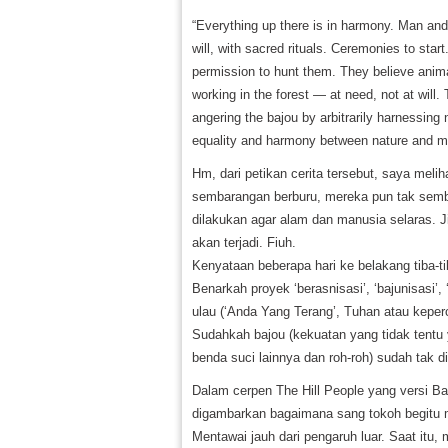
“Everything up there is in harmony. Man and
will, with sacred rituals. Ceremonies to sta
permission to hunt them. They believe anim
working in the forest — at need, not at will.
angering the bajou by arbitrarily harnessing 
equality and harmony between nature and men
Hm, dari petikan cerita tersebut, saya meli
sembarangan berburu, mereka pun tak sem
dilakukan agar alam dan manusia selaras. J
akan terjadi. Fiuh.
Kenyataan beberapa hari ke belakang tiba-t
Benarkah proyek ‘berasnisasi’, ‘bajunisasi’,
ulau (‘Anda Yang Terang’, Tuhan atau kepe
Sudahkah bajou (kekuatan yang tidak tentu 
benda suci lainnya dan roh-roh) sudah tak 
Dalam cerpen The Hill People yang versi Ba
digambarkan bagaimana sang tokoh begitu m
Mentawai jauh dari pengaruh luar. Saat itu