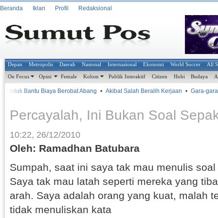
Beranda
Iklan
Profil
Redaksional
Depan
Metropolis
Daerah
Nasional
Internasional
Ekonomi
World Soccer
All 
On Focus
Opini
Female
Kolom
Publik Interaktif
Citizen
Hobi
Budaya
A
ntuk Bantu Biaya Berobat Abang
•
Akibat Salah Beralih Kerjaan
•
Gara-gara Ur
Percayalah, Ini Bukan Soal Sepa
10:22, 26/12/2010
Oleh: Ramadhan Batubara
Sumpah, saat ini saya tak mau menulis soal
Saya tak mau latah seperti mereka yang tiba
arah. Saya adalah orang yang kuat, malah t
tidak menuliskan kata