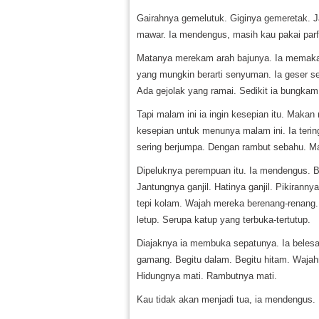
Gairahnya gemelutuk. Giginya gemeretak. Ja
mawar. Ia mendengus, masih kau pakai parf
Matanya merekam arah bajunya. Ia memakai ba
yang mungkin berarti senyuman. Ia geser s
Ada gejolak yang ramai. Sedikit ia bungkam.
Tapi malam ini ia ingin kesepian itu. Mak
kesepian untuk menunya malam ini. Ia teri
sering berjumpa. Dengan rambut sebahu. Ma
Dipeluknya perempuan itu. Ia mendengus. Ber
Jantungnya ganjil. Hatinya ganjil. Pikiran
tepi kolam. Wajah mereka berenang-renang.
letup. Serupa katup yang terbuka-tertutup.
Diajaknya ia membuka sepatunya. Ia beles
gamang. Begitu dalam. Begitu hitam. Waja
Hidungnya mati. Rambutnya mati.
Kau tidak akan menjadi tua, ia mendengus.