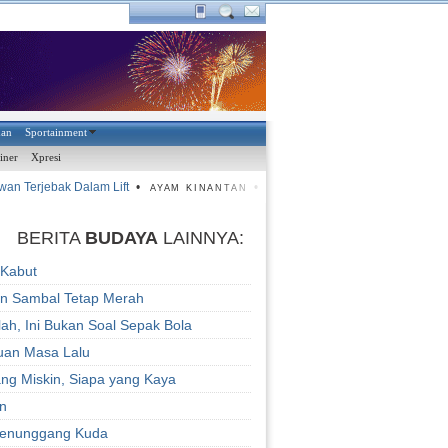
han
Sportainment
iner
Xpresi
erjebak Dalam Lift
•
•
Derbi Deli Sarat Gengsi
•
Tamu Men
AYAM KINANTAN
BERITA
BUDAYA
LAINNYA:
 Kabut
kan Sambal Tetap Merah
ah, Ini Bukan Soal Sepak Bola
an Masa Lalu
ang Miskin, Siapa yang Kaya
n
Penunggang Kuda