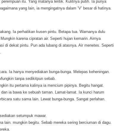
t perempuan itu. Yang matanya lentik. Kulitnya putih. Ia punya
agaimana yang lain, ia mengingatnya dalam ’V’ besar di hatinya.
akang. Ia perhatikan kusen pintu. Betapa tua. Warnanya dulu
. Mungkin karena cipratan air. Seperti hujan kemarin. Airnya
i di dekat pintu. Pun ada lubang di atasnya. Air menetes. Seperti
.
bicara. Ia hanya menyediakan bunga-bunga. Melepas keheningan.
Mungkin tanpa sedikitpun sebab.
ungkin itu pertama kalinya ia mencium pipinya. Begitu hangat.
u dan ia bawa ke sebuah taman. Lamat-lamat. Ia kunci harum
rbicara satu sama lain. Lewat bunga-bunga. Sangat perlahan.
usediakan setumpuk mawar.
a lain. mungkin begitu. Sebab mereka sering berciuman di dagu.
ereka.