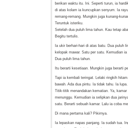
berikan waktu itu. Ini. Seperti turun, ia ha
di atas kolam ia kuncupkan senyum. Ia rayu
remang-remang. Mungkin juga kunang-kuna
Teruntuk isteriku.
Setelah dua puluh lima tahun. Kau tetap aba
Begitu tertulis.
Ia ukir berhari-hari di atas batu. Dua puluh li
kelopak mawar. Satu per satu. Kemudian ia r
Dua puluh lima tahun.
Itu berarti kesetiaan. Mungkin juga berarti 
Tapi ia kembali teringat. Lelaki ringkih hi
bawah. Ada dua pintu. Ia tidak tahu. Ia lup
Titik-titik menandakan kematian. Ya, kama
menunggu. Kemudian ia selipkan dua jariny
satu. Berarti sebuah kamar. Lalu ia coba me
Di mana pertama kali? Pikirnya.
Ia lepaskan napas panjang. Ia sudah tua. In