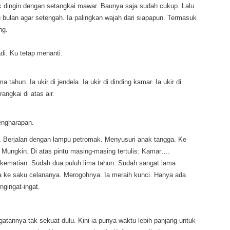
rdik dingin dengan setangkai mawar. Baunya saja sudah cukup. Lalu
 bulan agar setengah. Ia palingkan wajah dari siapapun. Termasuk
ng.
di. Ku tetap menanti.
ma tahun. Ia ukir di jendela. Ia ukir di dinding kamar. Ia ukir di
angkai di atas air.
pengharapan.
tam. Berjalan dengan lampu petromak. Menyusuri anak tangga. Ke
a. Mungkin. Di atas pintu masing-masing tertulis: Kamar….
r kematian. Sudah dua puluh lima tahun. Sudah sangat lama
a ke saku celananya. Merogohnya. Ia meraih kunci. Hanya ada
ngingat-ingat.
gatannya tak sekuat dulu. Kini ia punya waktu lebih panjang untuk