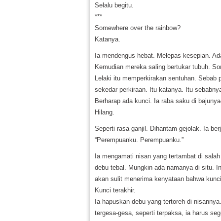
Selalu begitu.
***
Somewhere over the rainbow?
Katanya.
Ia mendengus hebat. Melepas kesepian. Ada 
Kemudian mereka saling bertukar tubuh. So
Lelaki itu memperkirakan sentuhan. Sebab p
sekedar perkiraan. Itu katanya. Itu sebabny
Berharap ada kunci. Ia raba saku di bajuny
Hilang.
Seperti rasa ganjil. Dihantam gejolak. Ia ber
“Perempuanku. Perempuanku.”
Ia mengamati nisan yang tertambat di salah 
debu tebal. Mungkin ada namanya di situ. I
akan sulit menerima kenyataan bahwa kunci 
Kunci terakhir.
Ia hapuskan debu yang tertoreh di nisanny
tergesa-gesa, seperti terpaksa, ia harus s