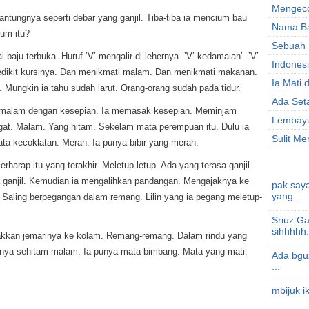
Mengeco
ntungnya seperti debar yang ganjil. Tiba-tiba ia mencium bau
Nama B
um itu?
Sebuah
ju terbuka. Huruf ’V’ mengalir di lehernya. ’V’ kedamaian’. ’V’
Indonesi
edikit kursinya. Dan menikmati malam. Dan menikmati makanan.
Ia Mati 
 Mungkin ia tahu sudah larut. Orang-orang sudah pada tidur.
Ada Set
an malam dengan kesepian. Ia memasak kesepian. Meminjam
Lembay
ngat. Malam. Yang hitam. Sekelam mata perempuan itu. Dulu ia
Sulit M
ta kecoklatan. Merah. Ia punya bibir yang merah.
harap itu yang terakhir. Meletup-letup. Ada yang terasa ganjil.
nya ganjil. Kemudian ia mengalihkan pandangan. Mengajaknya ke
pak saya
yang...
 Saling berpegangan dalam remang. Lilin yang ia pegang meletup-
Sriuz G
sihhhhh..
akkan jemarinya ke kolam. Remang-remang. Dalam rindu yang
hnya sehitam malam. Ia punya mata bimbang. Mata yang mati.
Ada bguz
...
mbijuk i