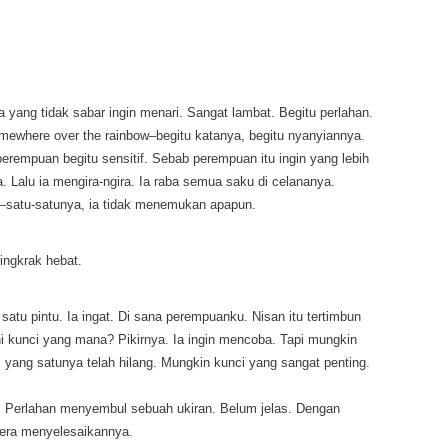
yang tidak sabar ingin menari. Sangat lambat. Begitu perlahan.
mewhere over the rainbow–begitu katanya, begitu nyanyiannya.
erempuan begitu sensitif. Sebab perempuan itu ingin yang lebih
a. Lalu ia mengira-ngira. Ia raba semua saku di celananya.
a–satu-satunya, ia tidak menemukan apapun.
jingkrak hebat.
satu pintu. Ia ingat. Di sana perempuanku. Nisan itu tertimbun
ni kunci yang mana? Pikirnya. Ia ingin mencoba. Tapi mungkin
yang satunya telah hilang. Mungkin kunci yang sangat penting.
a. Perlahan menyembul sebuah ukiran. Belum jelas. Dengan
egera menyelesaikannya.