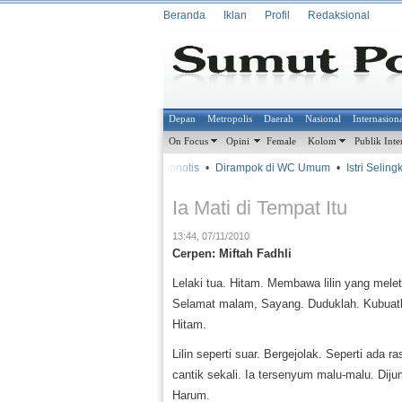
Beranda
Iklan
Profil
Redaksional
Depan
Metropolis
Daerah
Nasional
Internasion
On Focus
Opini
Female
Kolom
Publik Inte
•
•
Kena Hipnotis
•
Dirampok di WC Umum
•
Istri Selingkuh
METROSIANA
Ia Mati di Tempat Itu
13:44, 07/11/2010
Cerpen: Miftah Fadhli
Lelaki tua. Hitam. Membawa lilin yang melet
Selamat malam, Sayang. Duduklah. Kubua
Hitam.
Lilin seperti suar. Bergejolak. Seperti ada r
cantik sekali. Ia tersenyum malu-malu. Diju
Harum.