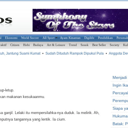
al
Ekonomi
World Soccer
All Sport
Ayam Kinantan
Digilife
Pendidikan
Peruma
raktif
Citizen
Hobi
Budaya
Art & Leisure
Trend
Sosok
Best Seller
Society
Kul
, Jantung Suami Kumat
•
Sudah Dituduh Rampok Dipukul Pula
•
Anggota Dewan T
Menjadi
Ingin I
up-letup.
Percayal
tkan makanan kesukaanmu.
Perempu
Siapa y
asa ganjil. Lelaki itu mempersilahka-nya duduk. Ia melirik. Ah,
Hukuma
mputnya tangannya yang lentik. Ia cium.
Batak: 