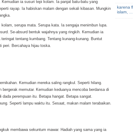
 Kemudian ia susuri tepi kolam. Ia panjat batu-batu yang
karena 
. Seperti rayap. Ia habiskan malam dengan sekali kibasan. Mungkin
islam, ...
sangka.
s kolam, serupa mata. Serupa kata. Ia sengaja menimbun lupa.
surd. Se-absurd bentuk wajahnya yang ringkih. Kemudian ia
a teringat tentang kumbang. Tentang kunang-kunang. Buntut
i peri. Bercahaya hijau toska.
ernikahan. Kemudian mereka saling rangkul. Seperti hilang.
 bergerak memutar. Kemudian keduanya mencoba berdansa di
di dada perempuan itu. Betapa hangat. Betapa sangat.
ung. Seperti lampu waktu itu. Sesaat, makan malam terabaikan.
k-bungkuk membawa sekuntum mawar. Hadiah yang sama yang ia