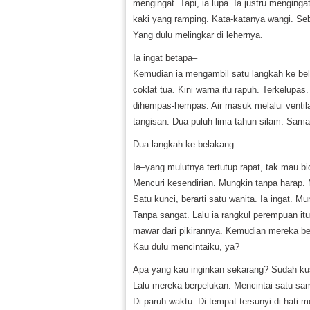
mengingat. Tapi, ia lupa. Ia justru menginga
kaki yang ramping. Kata-katanya wangi. Seb
Yang dulu melingkar di lehernya.
Ia ingat betapa–
Kemudian ia mengambil satu langkah ke bel
coklat tua. Kini warna itu rapuh. Terkelupas
dihempas-hempas. Air masuk melalui ventilas
tangisan. Dua puluh lima tahun silam. Sama
Dua langkah ke belakang.
Ia–yang mulutnya tertutup rapat, tak mau 
Mencuri kesendirian. Mungkin tanpa harap. 
Satu kunci, berarti satu wanita. Ia ingat. M
Tanpa sangat. Lalu ia rangkul perempuan it
mawar dari pikirannya. Kemudian mereka be
Kau dulu mencintaiku, ya?
Apa yang kau inginkan sekarang? Sudah k
Lalu mereka berpelukan. Mencintai satu sam
Di paruh waktu. Di tempat tersunyi di hati m