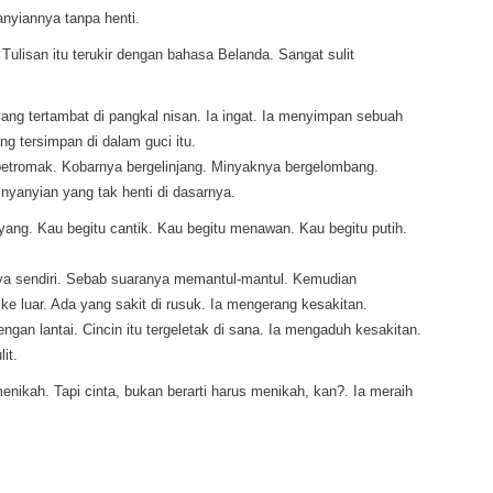
nyiannya tanpa henti.
Tulisan itu terukir dengan bahasa Belanda. Sangat sulit
yang tertambat di pangkal nisan. Ia ingat. Ia menyimpan sebuah
ng tersimpan di dalam guci itu.
 petromak. Kobarnya bergelinjang. Minyaknya bergelombang.
nyanyian yang tak henti di dasarnya.
yang. Kau begitu cantik. Kau begitu menawan. Kau begitu putih.
inya sendiri. Sebab suaranya memantul-mantul. Kemudian
 ke luar. Ada yang sakit di rusuk. Ia mengerang kesakitan.
gan lantai. Cincin itu tergeletak di sana. Ia mengaduh kesakitan.
it.
menikah. Tapi cinta, bukan berarti harus menikah, kan?. Ia meraih