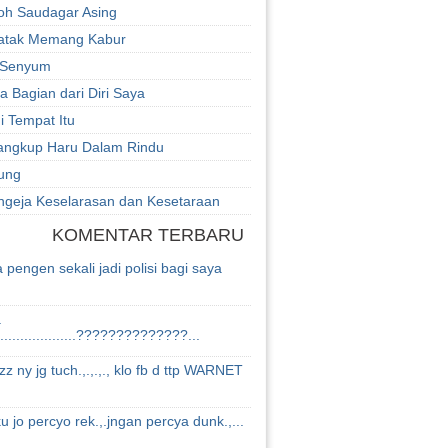
h Saudagar Asing
atak Memang Kabur
 Senyum
a Bagian dari Diri Saya
di Tempat Itu
angkup Haru Dalam Rindu
ung
engeja Keselarasan dan Kesetaraan
KOMENTAR TERBARU
 pengen sekali jadi polisi bagi saya
a
..................??????????????...
z ny jg tuch.,.,.,., klo fb d ttp WARNET
ku jo percyo rek.,.jngan percya dunk.,...