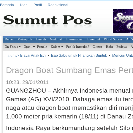
Beranda
Iklan
Profil
Redaksional
Depan
Metropolis
Daerah
Nasional
Internasional
Ekonomi
World Soccer
All 
On Focus
Opini
Female
Kolom
Publik Interaktif
Citizen
Hobi
Budaya
A
nja untuk Biayai Anak Istri
•
Isap Sabu untuk Hilangkan Suntuk
•
Mencuri Untuk 
Dragon Boat Sumbang Emas Per
10:23, 29/01/2011
GUANGZHOU – Akhirnya Indonesia menuai 
Games (AG) XVI/2010. Dahaga emas itu tero
naga atau dragon boat memastikan diri menj
1.000 meter pria kemarin (18/11) di Danau 
Indonesia Raya berkumandang setelah Silo