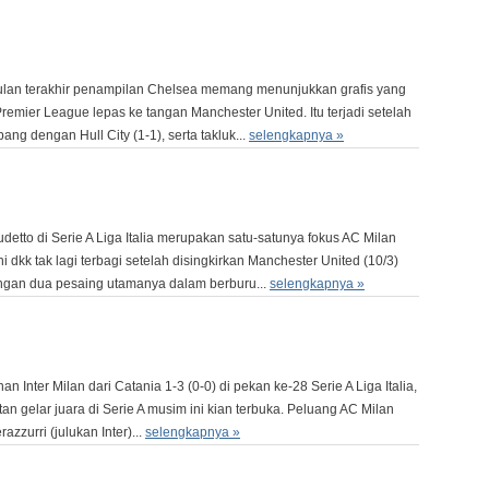
ulan terakhir penampilan Chelsea memang menunjukkan grafis yang
remier League lepas ke tangan Manchester United. Itu terjadi setelah
ng dengan Hull City (1-1), serta takluk...
selengkapnya »
tto di Serie A Liga Italia merupakan satu-satunya fokus AC Milan
dkk tak lagi terbagi setelah disingkirkan Manchester United (10/3)
ngan dua pesaing utamanya dalam berburu...
selengkapnya »
n Inter Milan dari Catania 1-3 (0-0) di pekan ke-28 Serie A Liga Italia,
n gelar juara di Serie A musim ini kian terbuka. Peluang AC Milan
zzurri (julukan Inter)...
selengkapnya »