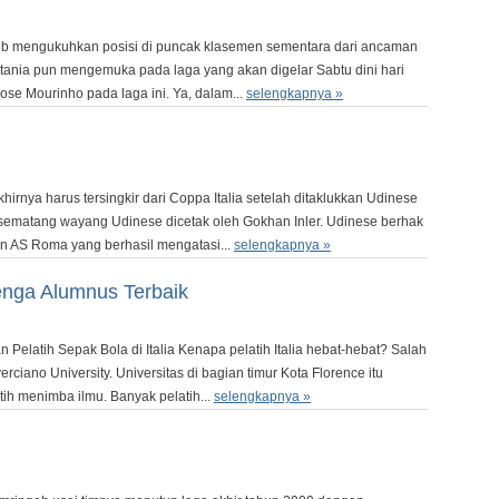
ajib mengukuhkan posisi di puncak klasemen sementara dari ancaman
nia pun mengemuka pada laga yang akan digelar Sabtu dini hari
Jose Mourinho pada laga ini. Ya, dalam...
selengkapnya »
irnya harus tersingkir dari Coppa Italia setelah ditaklukkan Udinese
ol sematang wayang Udinese dicetak oleh Gokhan Inler. Udinese berhak
an AS Roma yang berhasil mengatasi...
selengkapnya »
enga Alumnus Terbaik
elatih Sepak Bola di Italia Kenapa pelatih Italia hebat-hebat? Salah
iano University. Universitas di bagian timur Kota Florence itu
tih menimba ilmu. Banyak pelatih...
selengkapnya »