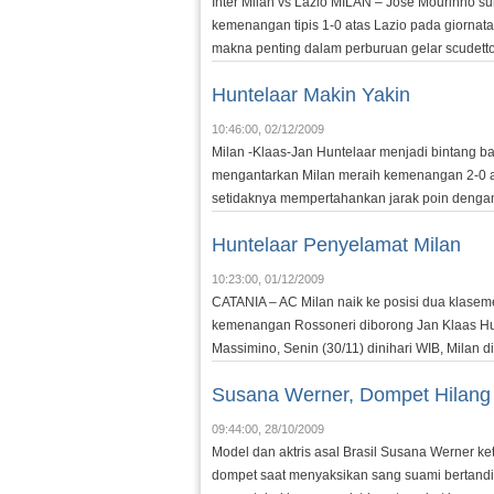
Inter Milan vs Lazio MILAN – Jose Mourinho s
kemenangan tipis 1-0 atas Lazio pada giornata
makna penting dalam perburuan gelar scudetto 
Huntelaar Makin Yakin
10:46:00, 02/12/2009
Milan -Klaas-Jan Huntelaar menjadi bintang b
mengantarkan Milan meraih kemenangan 2-0 ata
setidaknya mempertahankan jarak poin dengan 
Huntelaar Penyelamat Milan
10:23:00, 01/12/2009
CATANIA – AC Milan naik ke posisi dua klase
kemenangan Rossoneri diborong Jan Klaas Hunt
Massimino, Senin (30/11) dinihari WIB, Milan d
Susana Werner, Dompet Hilang
09:44:00, 28/10/2009
Model dan aktris asal Brasil Susana Werner keti
dompet saat menyaksikan sang suami bertandi