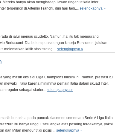
-33. Mereka hanya akan menghadapi lawan ringan tatkala Inter
 tergelincir di Artemio Franchi, dini hari tadi,...
selengkapnya »
ada di jalur menuju scudetto. Namun, hal itu tak mengurangi
vio Berlusconi. Dia belum puas dengan kinerja Rossoneri, julukan
us melontarkan kritik atas strategi...
selengkapnya »
a
ia yang masih eksis di Liga Champions musim ini. Namun, prestasi itu
kan mewakili Italia karena minimnya pemain Italia dalam skuad Inter.
in reguler sebagai starter...
selengkapnya »
asih bertakhta pada puncak klasemen sementara Serie A Liga Italia.
erazzurri itu hanya unggul satu angka atas pesaing terdekatnya, yakni
in dan Milan menguntit di posisi...
selengkapnya »