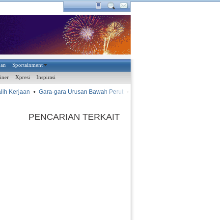
han
Sportainment
iner
Xpresi
Inspirasi
 Kerjaan
•
Gara-gara Urusan Bawah Perut
•
•
Tuntaskan De
AYAM KINANTAN
PENCARIAN TERKAIT