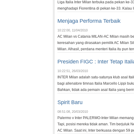
Liga Italia Inter Milan terbuka pada pekan ke
menghadapi Fiorentina di pekan ke-33. Kalau Inter
Menjaga Performa Terbaik
10:22:00, 11/04/2010
AC Milan vs Catania MILAN-AC Milan masih ber
keresahan yang dirasakan pemilik AC Milan Sil
Milan. Alhasil, perdana menteri Italia itu pun ter
Presiden FIGC : Inter Tetap Itali
10:22:51, 26/03/2010
INTER Milan adalah satu-satunya klub asal Ital
bagi allenatore timnas Italia Marcello Lippi bu
Bahkan, tidak ada pemain asal Italia yang berma
Spirit Baru
08:51:08, 20/03/2010
Palermo v Inter PALERMO-Inter Milan memang m
Tapi, posisi mereka tidak aman. Tim berjuluk N
AC Milan. Saat ini, Inter berkuasa dengan 59 po