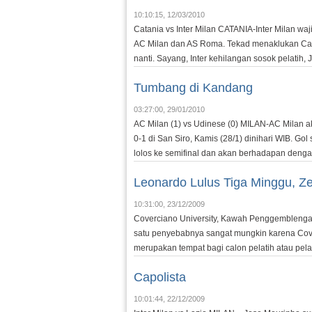
10:10:15, 12/03/2010
Catania vs Inter Milan CATANIA-Inter Milan w
AC Milan dan AS Roma. Tekad menaklukan Cata
nanti. Sayang, Inter kehilangan sosok pelatih, 
Tumbang di Kandang
03:27:00, 29/01/2010
AC Milan (1) vs Udinese (0) MILAN-AC Milan akh
0-1 di San Siro, Kamis (28/1) dinihari WIB. G
lolos ke semifinal dan akan berhadapan deng
Leonardo Lulus Tiga Minggu, Z
10:31:00, 23/12/2009
Coverciano University, Kawah Penggemblengan P
satu penyebabnya sangat mungkin karena Coverc
merupakan tempat bagi calon pelatih atau pela
Capolista
10:01:44, 22/12/2009