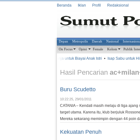
Beranda
Iklan
Profil
Redaksional
Depan
Metropolis
Daerah
Nasional
Internasion
On Focus
Opini
Female
Kolom
Publik Inte
•
•
Jual Ganja untuk Biayai Anak Istri
•
Isap Sabu untuk Hilan
METROSIANA
Hasil Pencarian
ac+milan
Buru Scudetto
10:22:25, 29/01/2011
CATANIA – Kendati masih melaju di tiga ajang s
target utama. Karena itu, klub berjuluk Rosson
Mereka sekarang memimpin dengan 44 poin da
Kekuatan Penuh