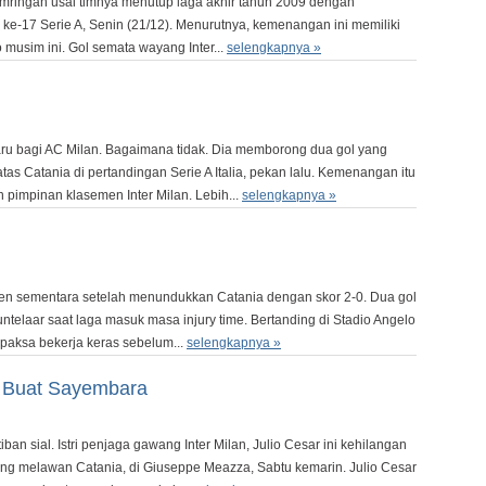
umringah usai timnya menutup laga akhir tahun 2009 dengan
 ke-17 Serie A, Senin (21/12). Menurutnya, kemenangan ini memiliki
musim ini. Gol semata wayang Inter...
selengkapnya »
aru bagi AC Milan. Bagaimana tidak. Dia memborong dua gol yang
s Catania di pertandingan Serie A Italia, pekan lalu. Kemenangan itu
pimpinan klasemen Inter Milan. Lebih...
selengkapnya »
men sementara setelah menundukkan Catania dengan skor 2-0. Dua gol
elaar saat laga masuk masa injury time. Bertanding di Stadio Angelo
ipaksa bekerja keras sebelum...
selengkapnya »
 Buat Sayembara
ban sial. Istri penjaga gawang Inter Milan, Julio Cesar ini kehilangan
ng melawan Catania, di Giuseppe Meazza, Sabtu kemarin. Julio Cesar