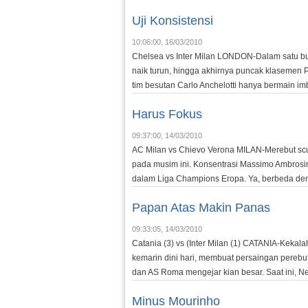
Uji Konsistensi
10:06:00, 16/03/2010
Chelsea vs Inter Milan LONDON-Dalam satu b
naik turun, hingga akhirnya puncak klasemen P
tim besutan Carlo Anchelotti hanya bermain imba
Harus Fokus
09:37:00, 14/03/2010
AC Milan vs Chievo Verona MILAN-Merebut scude
pada musim ini. Konsentrasi Massimo Ambrosini 
dalam Liga Champions Eropa. Ya, berbeda de
Papan Atas Makin Panas
09:33:05, 14/03/2010
Catania (3) vs (Inter Milan (1) CATANIA-Kekalaha
kemarin dini hari, membuat persaingan perebuta
dan AS Roma mengejar kian besar. Saat ini, Nera
Minus Mourinho