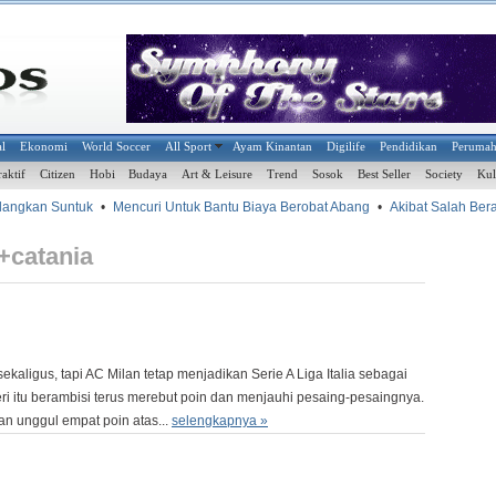
al
Ekonomi
World Soccer
All Sport
Ayam Kinantan
Digilife
Pendidikan
Peruma
raktif
Citizen
Hobi
Budaya
Art & Leisure
Trend
Sosok
Best Seller
Society
Kul
gkan Suntuk
•
Mencuri Untuk Bantu Biaya Berobat Abang
•
Akibat Salah Beralih
+catania
ekaligus, tapi AC Milan tetap menjadikan Serie A Liga Italia sebagai
eri itu berambisi terus merebut poin dan menjauhi pesaing-pesaingnya.
n unggul empat poin atas...
selengkapnya »