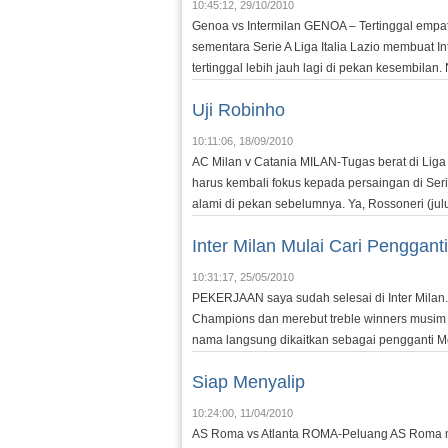
10:45:12, 29/10/2010
Genoa vs Intermilan GENOA – Tertinggal empat
sementara Serie A Liga Italia Lazio membuat I
tertinggal lebih jauh lagi di pekan kesembilan. 
Uji Robinho
10:11:06, 18/09/2010
AC Milan v Catania MILAN-Tugas berat di Lig
harus kembali fokus kepada persaingan di Seri
alami di pekan sebelumnya. Ya, Rossoneri (ju
Inter Milan Mulai Cari Pengganti
10:31:17, 25/05/2010
PEKERJAAN saya sudah selesai di Inter Milan. B
Champions dan merebut treble winners musim i
nama langsung dikaitkan sebagai pengganti Mou
Siap Menyalip
10:24:00, 11/04/2010
AS Roma vs Atlanta ROMA-Peluang AS Roma m