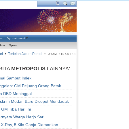
han
Sportainment
iner
Xpresi
l
•
Tertelan Jarum Pentol
•
•
Masih Nervous
•
Target Maksi
AYAM KINANTAN
RITA
METROPOLIS
LAINNYA:
mal Sambut Imlek
ggolan: GM Pejuang Orang Batak
ta DBD Meninggal
eskrim Medan Baru Dicopot Mendadak
GM Tiba Hari Ini
rnyata Warga Harjo Sari
 X-Ray, 5 Kilo Ganja Diamankan