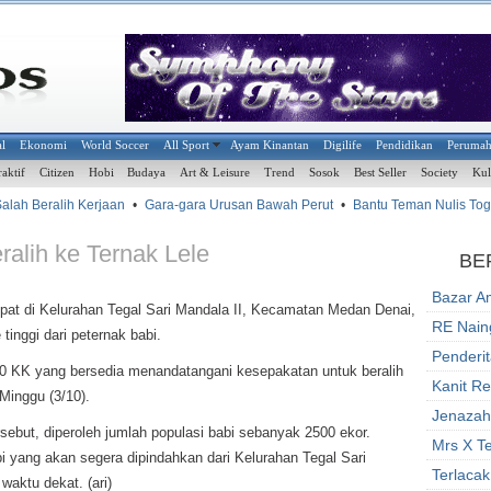
al
Ekonomi
World Soccer
All Sport
Ayam Kinantan
Digilife
Pendidikan
Peruma
raktif
Citizen
Hobi
Budaya
Art & Leisure
Trend
Sosok
Best Seller
Society
Kul
lah Beralih Kerjaan
•
Gara-gara Urusan Bawah Perut
•
Bantu Teman Nulis Toge
ralih ke Ternak Lele
BE
Bazar A
t di Kelurahan Tegal Sari Mandala II, Kecamatan Medan Denai,
RE Nain
inggi dari peternak babi.
Penderi
200 KK yang bersedia menandatangani kesepakatan untuk beralih
Kanit R
Minggu (3/10).
Jenazah 
ebut, diperoleh jumlah populasi babi sebanyak 2500 ekor.
Mrs X Te
 yang akan segera dipindahkan dari Kelurahan Tegal Sari
Terlacak
aktu dekat. (ari)