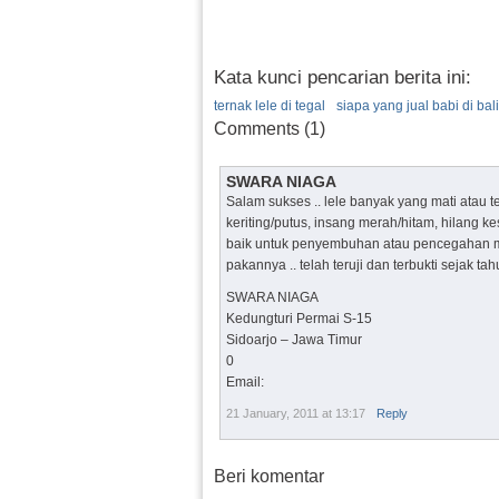
Kata kunci pencarian berita ini:
ternak lele di tegal
siapa yang jual babi di ba
Comments (1)
SWARA NIAGA
Salam sukses .. lele banyak yang mati atau ter
keriting/putus, insang merah/hitam, hilang k
baik untuk penyembuhan atau pencegahan mul
pakannya .. telah teruji dan terbukti sejak ta
SWARA NIAGA
Kedungturi Permai S-15
Sidoarjo – Jawa Timur
0
Email:
21 January, 2011 at 13:17
Reply
Beri komentar