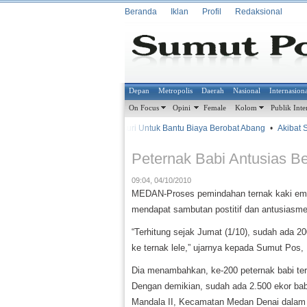
Beranda
Iklan
Profil
Redaksional
Depan
Metropolis
Daerah
Nasional
Internasion
On Focus
Opini
Female
Kolom
Publik Inte
•
•
Mencuri Untuk Bantu Biaya Berobat Abang
•
Akibat Sa
METROSIANA
Peternak Babi Antusias Be
09:04, 04/10/2010
MEDAN-Proses pemindahan ternak kaki empa
mendapat sambutan postitif dan antusiasme t
“Terhitung sejak Jumat (1/10), sudah ada 
ke ternak lele,” ujarnya kepada Sumut Pos, 
Dia menambahkan, ke-200 peternak babi ters
Dengan demikian, sudah ada 2.500 ekor babi
Mandala II, Kecamatan Medan Denai dalam w