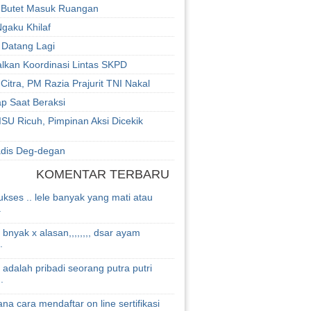
 Butet Masuk Ruangan
gaku Khilaf
 Datang Lagi
lkan Koordinasi Lintas SKPD
 Citra, PM Razia Prajurit TNI Nakal
p Saat Beraksi
SU Ricuh, Pimpinan Aksi Dicekik
adis Deg-degan
KOMENTAR TERBARU
kses .. lele banyak yang mati atau
.
 bnyak x alasan,,,,,,,, dsar ayam
.
 adalah pribadi seorang putra putri
.
na cara mendaftar on line sertifikasi