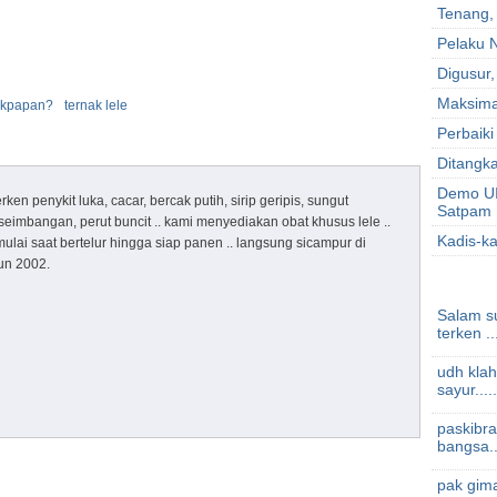
Tenang,
Pelaku N
Digusur,
Maksima
likpapan?
ternak lele
Perbaiki
Ditangka
Demo UI
ken penykit luka, cacar, bercak putih, sirip geripis, sungut
Satpam
eseimbangan, perut buncit .. kami menyediakan obat khusus lele ..
Kadis-k
ai saat bertelur hingga siap panen .. langsung sicampur di
hun 2002.
Salam su
terken ..
udh klah
sayur.....
paskibra
bangsa..
pak gima