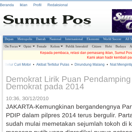
Beranda
Iklan
Profil
Redaksional
Depan
Metropolis
Daerah
Nasional
Internasional
Ekonomi
World Soccer
All 
On Focus
Opini
Female
Kolom
Publik Interaktif
Citizen
Hobi
Budaya
A
Kepada pembaca, relasi dan pemasang iklan, Sumut Pos t
Kami akan hadir kembali pa
 Belur Curi Motor
•
Akibat Tertidur Pulas
•
Dirundung Malang
•
Niat Mengintip
Demokrat Lirik Puan Pendamping
Demokrat pada 2014
10:36, 30/12/2010
JAKARTA-Kemungkinan bergandengnya Part
PDIP dalam pilpres 2014 terus bergulir. Par
sudah mulai memetakan sejumlah tokoh di 