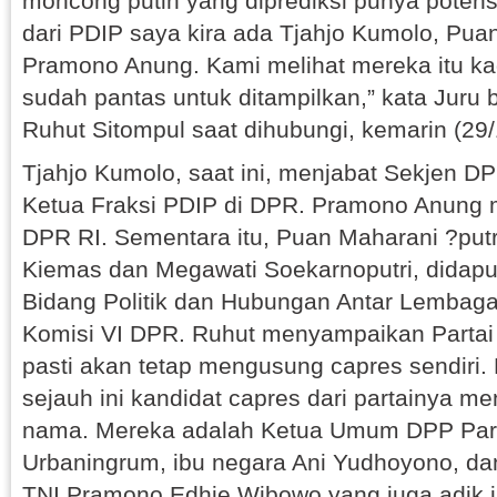
moncong putih yang diprediksi punya potensi
dari PDIP saya kira ada Tjahjo Kumolo, Pua
Pramono Anung. Kami melihat mereka itu k
sudah pantas untuk ditampilkan,” kata Juru 
Ruhut Sitompul saat dihubungi, kemarin (29/
Tjahjo Kumolo, saat ini, menjabat Sekjen 
Ketua Fraksi PDIP di DPR. Pramono Anung 
DPR RI. Sementara itu, Puan Maharani ?putr
Kiemas dan Megawati Soekarnoputri, didap
Bidang Politik dan Hubungan Antar Lembaga
Komisi VI DPR. Ruhut menyampaikan Partai 
pasti akan tetap mengusung capres sendiri
sejauh ini kandidat capres dari partainya m
nama. Mereka adalah Ketua Umum DPP Par
Urbaningrum, ibu negara Ani Yudhoyono, d
TNI Pramono Edhie Wibowo yang juga adik ip