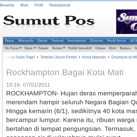
Beranda
Iklan
Profil
Redaksional
Depan
Metropolis
Daerah
Nasional
Internasional
Ekonomi
World Soccer
All 
On Focus
Opini
Female
Kolom
Publik Interaktif
Citizen
Hobi
Budaya
A
 Teman Nulis Togel
•
Tertelan Jarum Pentol
•
Kena Hipnotis
•
Dirampok di W
Rockhampton Bagai Kota Mati
10:16, 07/01/2011
ROCKHAMPTON- Hujan deras memperparah 
merendam hampir seluruh Negara Bagian Que
Hingga kemarin (6/1), sedikitnya 40 kota mas
bercampur lumpur. Karena itu, ribuan warga 
bertahan di tempat pengungsian. Termasuk,