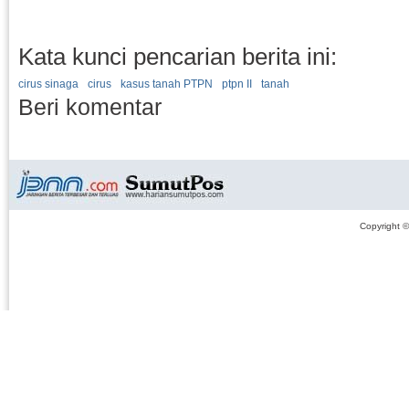
Kata kunci pencarian berita ini:
cirus sinaga
cirus
kasus tanah PTPN
ptpn II
tanah
Beri komentar
Copyright 