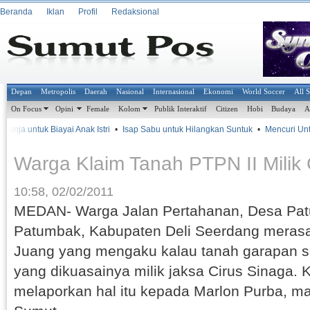
Beranda
Iklan
Profil
Redaksional
Depan
Metropolis
Daerah
Nasional
Internasional
Ekonomi
World Soccer
All 
On Focus
Opini
Female
Kolom
Publik Interaktif
Citizen
Hobi
Budaya
A
anja untuk Biayai Anak Istri
•
Isap Sabu untuk Hilangkan Suntuk
•
Mencuri Untu
Warga Klaim Tanah PTPN II Milik 
10:58, 02/02/2011
MEDAN- Warga Jalan Pertahanan, Desa Pat
Patumbak, Kabupaten Deli Seerdang meras
Juang yang mengaku kalau tanah garapan se
yang dikuasainya milik jaksa Cirus Sinaga.
melaporkan hal itu kepada Marlon Purba, 