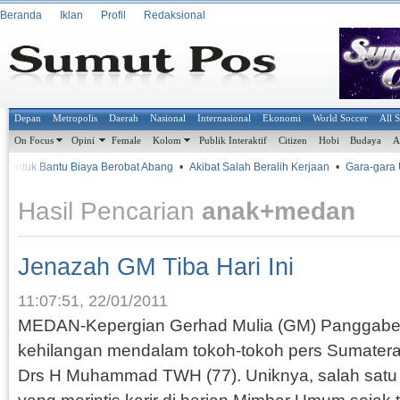
Beranda
Iklan
Profil
Redaksional
Depan
Metropolis
Daerah
Nasional
Internasional
Ekonomi
World Soccer
All 
On Focus
Opini
Female
Kolom
Publik Interaktif
Citizen
Hobi
Budaya
A
tuk Bantu Biaya Berobat Abang
•
Akibat Salah Beralih Kerjaan
•
Gara-gara Uru
Hasil Pencarian
anak+medan
Jenazah GM Tiba Hari Ini
11:07:51, 22/01/2011
MEDAN-Kepergian Gerhad Mulia (GM) Panggab
kehilangan mendalam tokoh-tokoh pers Sumatera
Drs H Muhammad TWH (77). Uniknya, salah satu 