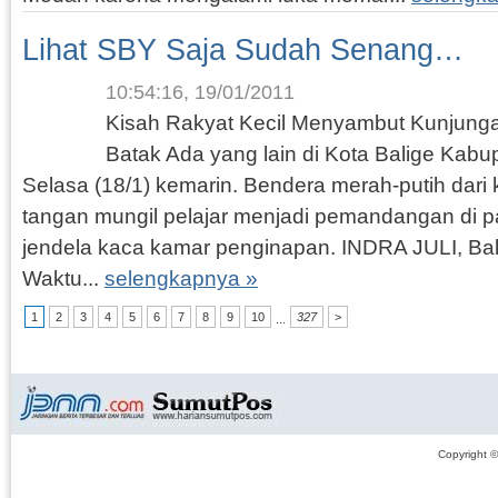
Lihat SBY Saja Sudah Senang…
10:54:16, 19/01/2011
Kisah Rakyat Kecil Menyambut Kunjunga
Batak Ada yang lain di Kota Balige Kabu
Selasa (18/1) kemarin. Bendera merah-putih dari 
tangan mungil pelajar menjadi pemandangan di pa
jendela kaca kamar penginapan. INDRA JULI, Bal
Waktu...
selengkapnya »
1
2
3
4
5
6
7
8
9
10
327
>
...
Copyright 