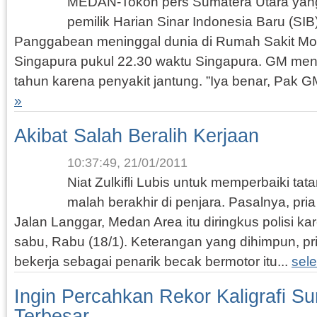
MEDAN-Tokoh pers Sumatera Utara yang 
pemilik Harian Sinar Indonesia Baru (SIB
Panggabean meninggal dunia di Rumah Sakit Mou
Singapura pukul 22.30 waktu Singapura. GM men
tahun karena penyakit jantung. ”Iya benar, Pak GM
»
Akibat Salah Beralih Kerjaan
10:37:49, 21/01/2011
Niat Zulkifli Lubis untuk memperbaiki t
malah berakhir di penjara. Pasalnya, pri
Jalan Langgar, Medan Area itu diringkus polisi 
sabu, Rabu (18/1). Keterangan yang dihimpun, p
bekerja sebagai penarik becak bermotor itu...
sel
Ingin Percahkan Rekor Kaligrafi Su
Terbesar