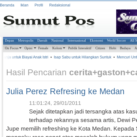
Beranda
Iklan
Profil
Redaksional
Depan
Metropolis
Daerah
Nasional
Internasional
Ekonomi
World Soccer
All 
On Focus
Opini
Female
Kolom
Publik Interaktif
Citizen
Hobi
Budaya
A
anja untuk Biayai Anak Istri
•
Isap Sabu untuk Hilangkan Suntuk
•
Mencuri Untu
Hasil Pencarian
cerita+gaston+c
Julia Perez Refresing ke Medan
11:01:24, 29/01/2011
Sejak ditetapkan jadi tersangka atas k
terhadap rekannya sesama artis, Dewi Per
Jupe memilih refreshing ke Kota Medan. Kepada