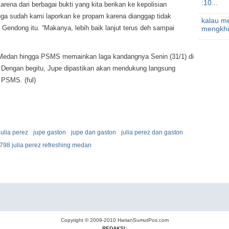
:10...
ena dari berbagai bukti yang kita berikan ke kepolisian
uga sudah kami laporkan ke propam karena dianggap tidak
kalau m
u Gendong itu. “Makanya, lebih baik lanjut terus deh sampai
mengkhi
a Medan hingga PSMS memainkan laga kandangnya Senin (31/1) di
 Dengan begitu, Jupe dipastikan akan mendukung langsung
 PSMS. (ful)
julia perez
jupe gaston
jupe dan gaston
julia perez dan gaston
98 julia perez refreshing medan
Copyright © 2009-2010
HarianSumutPos.com
REDAKSI: