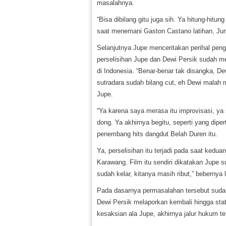
masalahnya.
“Bisa dibilang gitu juga sih. Ya hitung-hitu
saat menemani Gaston Castano latihan, Jum
Selanjutnya Jupe menceritakan perihal peng
perselisihan Jupe dan Dewi Persik sudah m
di Indonesia. “Benar-benar tak disangka, Dew
sutradara sudah bilang cut, eh Dewi malah
Jupe.
“Ya karena saya merasa itu improvisasi, y
dong. Ya akhirnya begitu, seperti yang diper
penembang hits dangdut Belah Duren itu.
Ya, perselisihan itu terjadi pada saat kedu
Karawang. Film itu sendiri dikatakan Jupe s
sudah kelar, kitanya masih ribut,” bebernya l
Pada dasarnya permasalahan tersebut suda
Dewi Persik melaporkan kembali hingga sta
kesaksian ala Jupe, akhirnya jalur hukum t