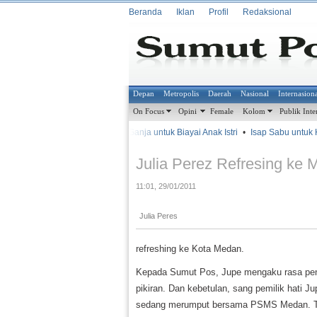
Beranda
Iklan
Profil
Redaksional
Depan
Metropolis
Daerah
Nasional
Internasion
On Focus
Opini
Female
Kolom
Publik Inte
•
•
Jual Ganja untuk Biayai Anak Istri
•
Isap Sabu untuk H
METROSIANA
Julia Perez Refresing ke
11:01, 29/01/2011
Julia Peres
refreshing ke Kota Medan.
Kepada Sumut Pos, Jupe mengaku rasa pe
pikiran. Dan kebetulan, sang pemilik hati J
sedang merumput bersama PSMS Medan. Tak 