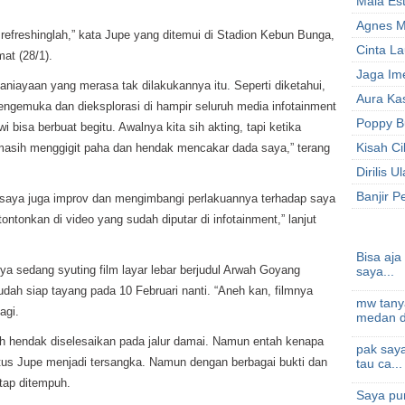
Maia Est
Agnes M
ng refreshinglah,” kata Jupe yang ditemui di Stadion Kebun Bunga,
Cinta La
at (28/1).
Jaga Ime
aniayaan yang merasa tak dilakukannya itu. Seperti diketahui,
Aura Kas
engemuka dan dieksplorasi di hampir seluruh media infotainment
Poppy B
i bisa berbuat begitu. Awalnya kita sih akting, tapi ketika
Kisah C
 masih menggigit paha dan hendak mencakar dada saya,” terang
Dirilis 
Banjir 
a saya juga improv dan mengimbangi perlakuannya terhadap saya
tontonkan di video yang sudah diputar di infotainment,” lanjut
Bisa aja
anya sedang syuting film layar lebar berjudul Arwah Goyang
saya...
udah siap tayang pada 10 Februari nanti. “Aneh kan, filmnya
mw tany
agi.
medan di
h hendak diselesaikan pada jalur damai. Namun entah kenapa
pak saya
tus Jupe menjadi tersangka. Namun dengan berbagai bukti dan
tau ca...
etap ditempuh.
Saya pu