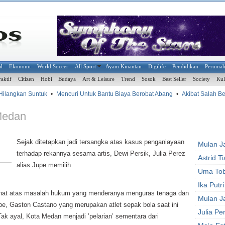
al
Ekonomi
World Soccer
All Sport
Ayam Kinantan
Digilife
Pendidikan
Peruma
raktif
Citizen
Hobi
Budaya
Art & Leisure
Trend
Sosok
Best Seller
Society
Kul
ilangkan Suntuk
•
Mencuri Untuk Bantu Biaya Berobat Abang
•
Akibat Salah Bera
 Medan
Sejak ditetapkan jadi tersangka atas kasus penganiayaan
Mulan J
terhadap rekannya sesama artis, Dewi Persik, Julia Perez
Astrid T
alias Jupe memilih
Uma Tob
Ika Putr
nat atas masalah hukum yang menderanya menguras tenaga dan
Mulan J
upe, Gaston Castano yang merupakan atlet sepak bola saat ini
Julia Pe
ayal, Kota Medan menjadi ’pelarian’ sementara dari