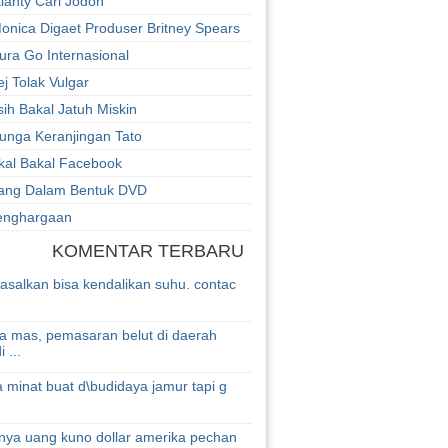
ianty Cari Jodoh
onica Digaet Produser Britney Spears
ura Go Internasional
j Tolak Vulgar
ih Bakal Jatuh Miskin
unga Keranjingan Tato
ikal Bakal Facebook
Ulang Dalam Bentuk DVD
Penghargaan
KOMENTAR TERBARU
 asalkan bisa kendalikan suhu. contac
a mas, pemasaran belut di daerah
 ...
 minat buat d\budidaya jamur tapi g
nya uang kuno dollar amerika pechan