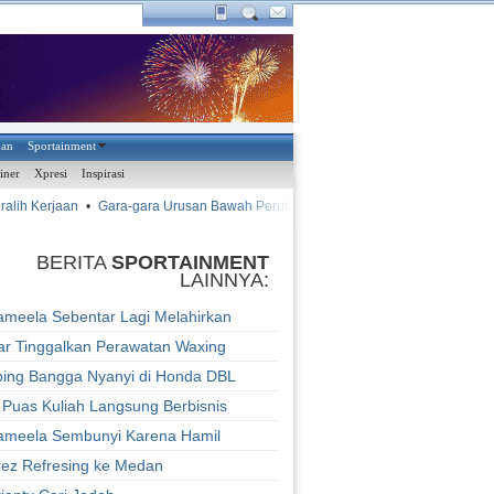
han
Sportainment
iner
Xpresi
Inspirasi
lih Kerjaan
•
Gara-gara Urusan Bawah Perut
•
•
Rap-rap La
AYAM KINANTAN
BERITA
SPORTAINMENT
LAINNYA:
ameela Sebentar Lagi Melahirkan
iar Tinggalkan Perawatan Waxing
ing Bangga Nyanyi di Honda DBL
i Puas Kuliah Langsung Berbisnis
ameela Sembunyi Karena Hamil
rez Refresing ke Medan