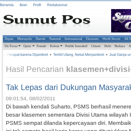
Beranda
Iklan
Profil
Redaksional
Depan
Metropolis
Daerah
Nasional
Internasional
Ekonomi
World Soccer
All 
On Focus
Opini
Female
Kolom
Publik Interaktif
Citizen
Hobi
Budaya
A
ke Perapat karena Dijambret
•
Terlilit Utang, Nekat Menjambret
•
Jual Ganja untuk
Hasil Pencarian
klasemen+divis
Tak Lepas dari Dukungan Masyara
09:01:54, 08/02/2011
Di bawah kendali Suharto, PSMS berhasil menere
besar klasemen sementara Divisi Utama wilayah 
PSMS sempat dilanda kepercayaan diri. Membai