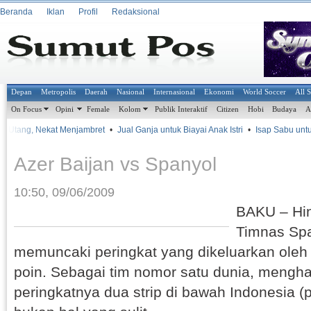
Beranda
Iklan
Profil
Redaksional
Depan
Metropolis
Daerah
Nasional
Internasional
Ekonomi
World Soccer
All 
On Focus
Opini
Female
Kolom
Publik Interaktif
Citizen
Hobi
Budaya
A
it Utang, Nekat Menjambret
•
Jual Ganja untuk Biayai Anak Istri
•
Isap Sabu untuk
Azer Baijan vs Spanyol
10:50, 09/06/2009
BAKU – Hin
Timnas Spa
memuncaki peringkat yang dikeluarkan oleh
poin. Sebagai tim nomor satu dunia, mengha
peringkatnya dua strip di bawah Indonesia (p