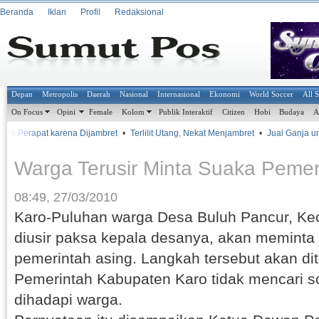
Beranda
Iklan
Profil
Redaksional
Depan
Metropolis
Daerah
Nasional
Internasional
Ekonomi
World Soccer
All 
On Focus
Opini
Female
Kolom
Publik Interaktif
Citizen
Hobi
Budaya
A
 ke Perapat karena Dijambret
•
Terlilit Utang, Nekat Menjambret
•
Jual Ganja untu
Warga Terusir Minta Suaka Pemer
08:49, 27/03/2010
Karo-Puluhan warga Desa Buluh Pancur, Ke
diusir paksa kepala desanya, akan meminta
pemerintah asing. Langkah tersebut akan di
Pemerintah Kabupaten Karo tidak mencari s
dihadapi warga.