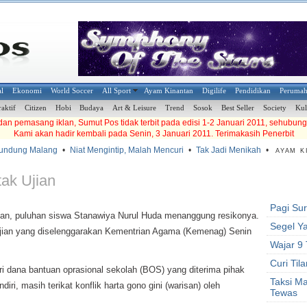
al
Ekonomi
World Soccer
All Sport
Ayam Kinantan
Digilife
Pendidikan
Peruma
raktif
Citizen
Hobi
Budaya
Art & Leisure
Trend
Sosok
Best Seller
Society
Kul
an pemasang iklan, Sumut Pos tidak terbit pada edisi 1-2 Januari 2011, sehubung
Kami akan hadir kembali pada Senin, 3 Januari 2011. Terimakasih Penerbit
ndung Malang
•
Niat Mengintip, Malah Mencuri
•
Tak Jadi Menikah
•
AYAM KI
ak Ujian
Pagi Sur
san, puluhan siswa Stanawiya Nurul Huda menanggung resikonya.
Segel Y
ujian yang diselenggarakan Kementrian Agama (Kemenag) Senin
Wajar 9
Curi Til
ari dana bantuan oprasional sekolah (BOS) yang diterima pihak
Taksi M
i, masih terikat konflik harta gono gini (warisan) oleh
Tewas