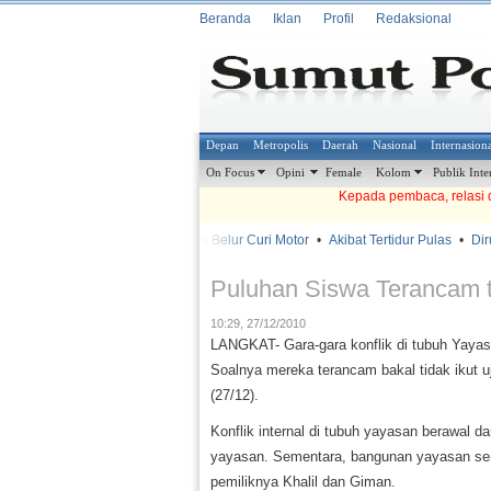
Beranda
Iklan
Profil
Redaksional
Depan
Metropolis
Daerah
Nasional
Internasion
On Focus
Opini
Female
Kolom
Publik Inte
Kepada pembaca, relasi d
•
•
Babak Belur Curi Motor
•
Akibat Tertidur Pulas
•
Diru
METROSIANA
Puluhan Siswa Terancam t
10:29, 27/12/2010
LANGKAT- Gara-gara konflik di tubuh Yaya
Soalnya mereka terancam bakal tidak ikut 
(27/12).
Konflik internal di tubuh yayasan berawal d
yayasan. Sementara, bangunan yayasan sendir
pemiliknya Khalil dan Giman.