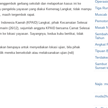
Operasi
lil menggembok gerbang sekolah dan melaporkan kasus ini ke
Tiga Ru
ku pengelola yayasan yang diakui Kemenag Langkat, tidak mampu
Muscab 
, masih tergembok rapat.
Pemotong
nak Indonesia Kaerah (KPAID) Langkat, pihak Kecamatan Selesai
Masak N
emarin (26/12), sejumlah anggota KPAID bersama Camat Selesai
 ke lokasi yayasan. Sayangnya, kedua kubu bertikai, tidak
Sembahe,
Tahun
Angkat 
kan berupaya untuk menyediakan lokasi ujian, bila pihak
Tipuan 
dik mereka bersekolah atau melaksanakan ujian.(ndi)
Terdakwa
Sambut 
Sunset t
Najis :m
muda2ha