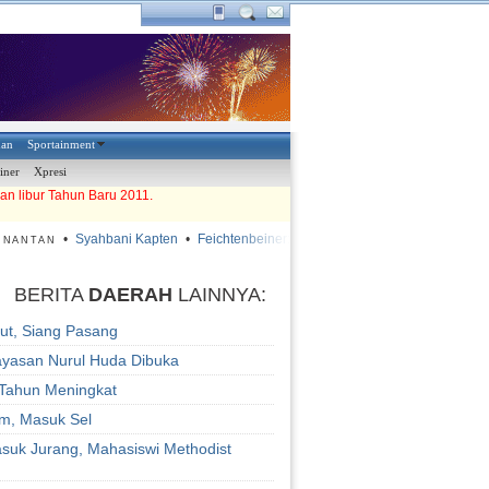
han
Sportainment
iner
Xpresi
an libur Tahun Baru 2011.
•
Syahbani Kapten
•
Feichtenbeiner: Lapangan Harus Diperbaiki
•
Dua
NANTAN
BERITA
DAERAH
LAINNYA:
ut, Siang Pasang
ayasan Nurul Huda Dibuka
 Tahun Meningkat
am, Masuk Sel
asuk Jurang, Mahasiswi Methodist