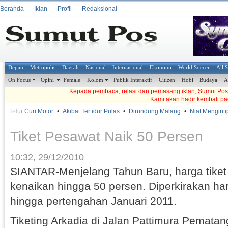
Beranda
Iklan
Profil
Redaksional
Depan
Metropolis
Daerah
Nasional
Internasional
Ekonomi
World Soccer
All 
On Focus
Opini
Female
Kolom
Publik Interaktif
Citizen
Hobi
Budaya
A
Kepada pembaca, relasi dan pemasang iklan, Sumut Pos t
Kami akan hadir kembali pa
 Belur Curi Motor
•
Akibat Tertidur Pulas
•
Dirundung Malang
•
Niat Mengintip
Tiket Pesawat Naik 50 Persen
10:32, 29/12/2010
SIANTAR-Menjelang Tahun Baru, harga tike
kenaikan hingga 50 persen. Diperkirakan har
hingga pertengahan Januari 2011.
Tiketing Arkadia di Jalan Pattimura Pemata