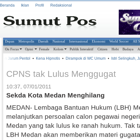
Beranda
Iklan
Profil
Redaksional
Depan
Metropolis
Daerah
Nasional
Internasional
Ekonomi
World Soccer
All 
On Focus
Opini
Female
Kolom
Publik Interaktif
Citizen
Hobi
Budaya
A
an Jarum Pentol
•
Kena Hipnotis
•
Dirampok di WC Umum
•
Istri Selingkuh, J
CPNS tak Lulus Menggugat
10:37, 07/01/2011
Sekda Kota Medan Menghilang
MEDAN- Lembaga Bantuan Hukum (LBH) Me
melanjutkan persoalan calon pegawai neger
Medan yang tak lulus ke ranah hukum. Tak 
LBH Medan akan memberikan materi gugata