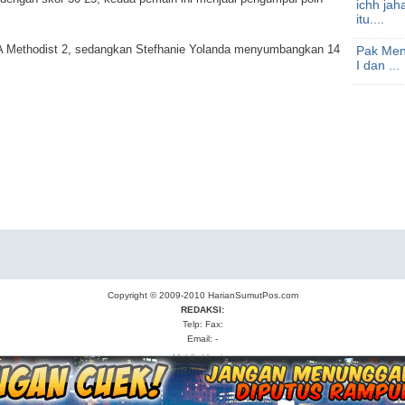
ichh jah
itu....
 Methodist 2, sedangkan Stefhanie Yolanda menyumbangkan 14
Pak Men
I dan ...
Copyright © 2009-2010
HarianSumutPos.com
REDAKSI:
Telp: Fax:
Email: -
Mobile Version