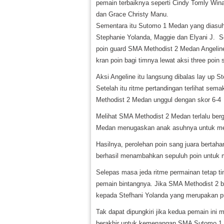
pemain terbaiknya seperti Cindy Tomly Win
dan Grace Christy Manu.
Sementara itu Sutomo 1 Medan yang diasu
Stephanie Yolanda, Maggie dan Elyani J. Ser
poin guard SMA Methodist 2 Medan Angeli
kran poin bagi timnya lewat aksi three poin
Aksi Angeline itu langsung dibalas lay up
Setelah itu ritme pertandingan terlihat sem
Methodist 2 Medan unggul dengan skor 6-4
Melihat SMA Methodist 2 Medan terlalu be
Medan menugaskan anak asuhnya untuk meng
Hasilnya, perolehan poin sang juara bertah
berhasil menambahkan sepuluh poin untuk 
Selepas masa jeda ritme permainan tetap ti
pemain bintangnya. Jika SMA Methodist 2 
kepada Stefhani Yolanda yang merupakan p
Tak dapat dipungkiri jika kedua pemain ini 
berakhir untuk kemenangan SMA Sutomo 1 d