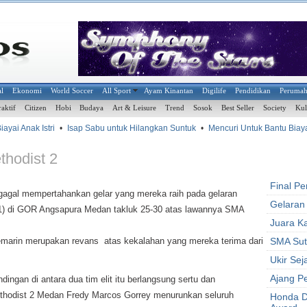
al
Ekonomi
World Soccer
All Sport
Ayam Kinantan
Digilife
Pendidikan
Peruma
raktif
Citizen
Hobi
Budaya
Art & Leisure
Trend
Sosok
Best Seller
Society
Kul
yai Anak Istri
•
Isap Sabu untuk Hilangkan Suntuk
•
Mencuri Untuk Bantu Biaya
hodist 2
Final P
agal mempertahankan gelar yang mereka raih pada gelaran
Gelaran
4/1) di GOR Angsapura Medan takluk 25-30 atas lawannya SMA
Juara K
rin merupakan revans atas kekalahan yang mereka terima dari
SMA Sut
Ukir Sej
Ajang P
gan di antara dua tim elit itu berlangsung sertu dan
thodist 2 Medan Fredy Marcos Gorrey menurunkan seluruh
Honda D