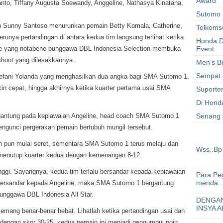
Award
anto, Tiffany Augusta Soewandy, Anggeline, Nathasya Kinatana,
Sutomo 
h Sunny Santoso menurunkan pemain Betty Komala, Catherine,
Telkoms
unya pertandingan di antara kedua tim langsung terlihat ketika
Honda D
ne yang notabene punggawa DBL Indonesia Selection membuka
Event
 shoot yang dilesakkannya.
Men’s B
Sempat 
 Stefani Yolanda yang menghasilkan dua angka bagi SMA Sutomo 1.
akin cepat, hingga akhirnya ketika kuarter pertama usai SMA
Suporte
Di Honda
rgantung pada kepiawaian Angeline, head coach SMA Sutomo 1
Senang 
unci pergerakan pemain bertubuh mungil tersebut.
an pun mulai seret, sementara SMA Sutomo 1 terus melaju dan
Wss..Bp 
menutup kuarter kedua dengan kemenangan 8-12.
nggi. Sayangnya, kedua tim terlalu bersandar kepada kepiawaian
Para Peg
menda..
bersandar kepada Angeline, maka SMA Sutomo 1 bergantung
unggawa DBL Indonesia All Star.
DENGAN
INSYA A
memang benar-benar hebat. Lihatlah ketika pertandingan usai dan
engan skor 30-25, kedua pemain ini menjadi pengumpul poin