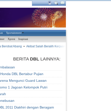
han
Sportainment
iner
Xpresi
Inspirasi
 Berobat Abang
•
Akibat Salah Beralih Kerjaan
•
•
Vagner Lu
AYAM KINANTAN
BERITA
DBL
LAINNYA:
embalasan
 Honda DBL Bertabur Pujian
arena Mengunci Guard Lawan
omo 1 Jagoan Kelompok Putri
arah
enebusan
BL 2011 Diakhiri dengan Beragam