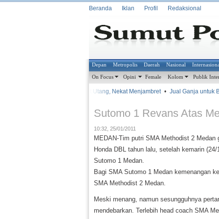
Beranda
Iklan
Profil
Redaksional
Depan
Metropolis
Daerah
Nasional
Internasion
On Focus
Opini
Female
Kolom
Publik Inte
•
•
Terlilit Utang, Nekat Menjambret
•
Jual Ganja untuk Bia
METROSIANA
Sutomo 1 Revans Atas Met
10:32, 25/01/2011
MEDAN-Tim putri SMA Methodist 2 Medan g
Honda DBL tahun lalu, setelah kemarin (2
Sutomo 1 Medan.
Bagi SMA Sutomo 1 Medan kemenangan kema
SMA Methodist 2 Medan.
Meski menang, namun sesungguhnya pertandin
mendebarkan. Terlebih head coach SMA Me