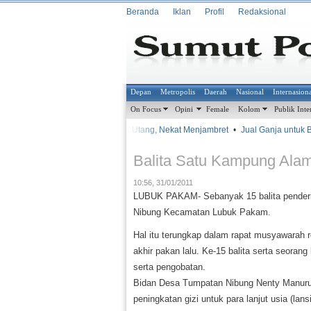
Beranda
Iklan
Profil
Redaksional
Depan
Metropolis
Daerah
Nasional
Internasion
On Focus
Opini
Female
Kolom
Publik Inte
•
•
Terlilit Utang, Nekat Menjambret
•
Jual Ganja untuk Bia
METROSIANA
Balita Satu Kampung Alam
10:56, 31/01/2011
LUBUK PAKAM- Sebanyak 15 balita penderita
Nibung Kecamatan Lubuk Pakam.
Hal itu terungkap dalam rapat musyawara
akhir pakan lalu. Ke-15 balita serta seoran
serta pengobatan.
Bidan Desa Tumpatan Nibung Nenty Manur
peningkatan gizi untuk para lanjut usia (lan