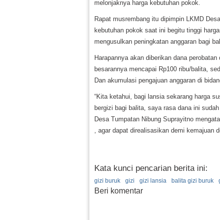
melonjaknya harga kebutuhan pokok.
Rapat musrembang itu dipimpin LKMD Desa
kebutuhan pokok saat ini begitu tinggi ha
mengusulkan peningkatan anggaran bagi bali
Harapannya akan diberikan dana perobatan 
besarannya mencapai Rp100 ribu/balita, sed
Dan akumulasi pengajuan anggaran di bidan
“Kita ketahui, bagi lansia sekarang harga 
bergizi bagi balita, saya rasa dana ini sud
Desa Tumpatan Nibung Suprayitno mengata
, agar dapat direalisasikan demi kemajuan d
Kata kunci pencarian berita ini:
gizi buruk
gizi
gizi lansia
balita gizi buruk
Beri komentar