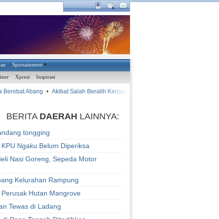
han
Sportainment
iner
Xpresi
Inspirasi
 Berobat Abang
•
Akibat Salah Beralih Kerjaan
•
•
Ayam Kina
AYAM KINANTAN
BERITA
DAERAH
LAINNYA:
Bandang tongging
 KPU Ngaku Belum Diperiksa
Beli Nasi Goreng, Sepeda Motor
ang Kelurahan Rampung
 Perusak Hutan Mangrove
an Tewas di Ladang