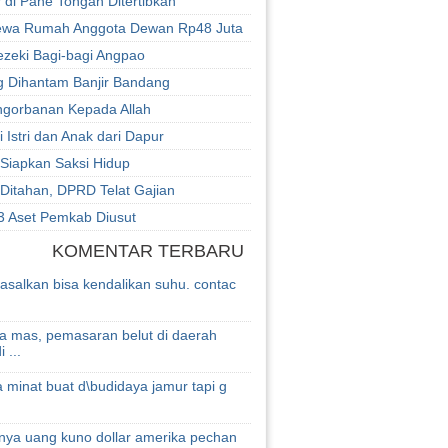
r di Pane Tongah Ditertibkan
ewa Rumah Anggota Dewan Rp48 Juta
zeki Bagi-bagi Angpao
g Dihantam Banjir Bandang
engorbanan Kepada Allah
 Istri dan Anak dari Dapur
 Siapkan Saksi Hidup
Ditahan, DPRD Telat Gajian
 3 Aset Pemkab Diusut
KOMENTAR TERBARU
 asalkan bisa kendalikan suhu. contac
a mas, pemasaran belut di daerah
 ...
 minat buat d\budidaya jamur tapi g
nya uang kuno dollar amerika pechan