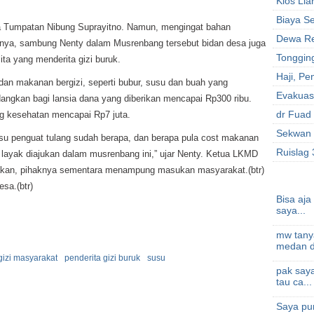
Kios Lia
Biaya S
 Tumpatan Nibung Suprayitno. Namun, mengingat bahan
Dewa Re
rganya, sambung Nenty dalam Musrenbang tersebut bidan desa juga
Tonggin
ta yang menderita gizi buruk.
Haji, P
dan makanan bergizi, seperti bubur, susu dan buah yang
Evakuasi
angkan bagi lansia dana yang diberikan mencapai Rp300 ribu.
dr Fuad
g kesehatan mencapai Rp7 juta.
Sekwan 
susu penguat tulang sudah berapa, dan berapa pula cost makanan
Ruislag
ah layak diajukan dalam musrenbang ini,” ujar Nenty. Ketua LKMD
kan, pihaknya sementara menampung masukan masyarakat.(btr)
esa.(btr)
Bisa aja
saya...
mw tany
medan di
gizi masyarakat
penderita gizi buruk
susu
pak saya
tau ca...
Saya pu