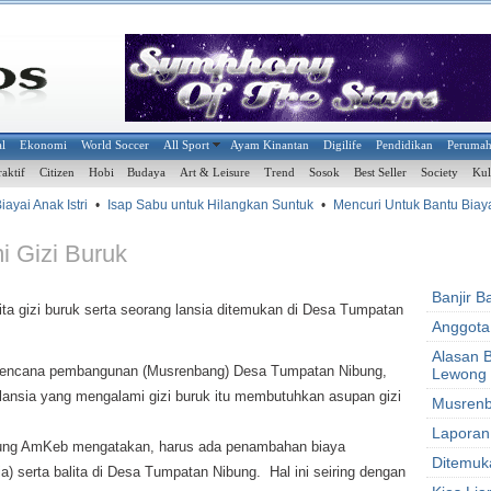
al
Ekonomi
World Soccer
All Sport
Ayam Kinantan
Digilife
Pendidikan
Peruma
raktif
Citizen
Hobi
Budaya
Art & Leisure
Trend
Sosok
Best Seller
Society
Kul
yai Anak Istri
•
Isap Sabu untuk Hilangkan Suntuk
•
Mencuri Untuk Bantu Biaya
i Gizi Buruk
Banjir 
 gizi buruk serta seorang lansia ditemukan di Desa Tumpatan
Anggota
Alasan 
h rencana pembangunan (Musrenbang) Desa Tumpatan Nibung,
Lewong
g lansia yang mengalami gizi buruk itu membutuhkan asupan gizi
Musrenb
Laporan
ung AmKeb mengatakan, harus ada penambahan biaya
Ditemuk
sia) serta balita di Desa Tumpatan Nibung. Hal ini seiring dengan