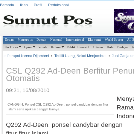
Beranda
Iklan
Profil
Redaksional
Depan
Metropolis
Daerah
Nasional
Internasional
Ekonomi
World Soccer
All 
On Focus
Opini
Female
Kolom
Publik Interaktif
Citizen
Hobi
Budaya
A
ke Perapat karena Dijambret
•
Terlilit Utang, Nekat Menjambret
•
Jual Ganja untuk
CSL Q292 Ad-Deen Berfitur Penun
Otomatis
09:21, 16/08/2010
Menya
CANGGIH: Ponsel CSL Q292 Ad-Deen, ponsel candybar dengan fitur
Rama
Islami serta aplikasi canggih lainnya.
Indon
Q292 Ad-Deen, ponsel candybar dengan
fitur-fitur Islami.