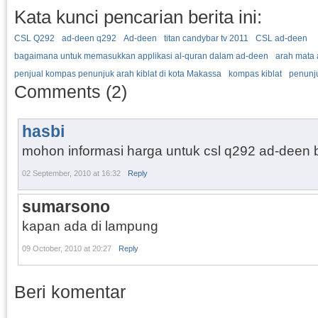
Kata kunci pencarian berita ini:
CSL Q292
ad-deen q292
Ad-deen
titan candybar tv 2011
CSL ad-deen
bagaimana untuk memasukkan applikasi al-quran dalam ad-deen
arah mata 
penjual kompas penunjuk arah kiblat di kota Makassa
kompas kiblat
penunju
Comments (2)
hasbi
mohon informasi harga untuk csl q292 ad-deen 
02 September, 2010 at 16:32
Reply
sumarsono
kapan ada di lampung
09 October, 2010 at 20:27
Reply
Beri komentar