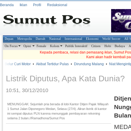
Beranda
Iklan
Profil
Redaksional
Depan
Metropolis
Daerah
Nasional
Internasional
Ekonomi
World Soccer
All 
On Focus
Opini
Female
Kolom
Publik Interaktif
Citizen
Hobi
Budaya
A
Kepada pembaca, relasi dan pemasang iklan, Sumut Pos t
Kami akan hadir kembali pa
 Belur Curi Motor
•
Akibat Tertidur Pulas
•
Dirundung Malang
•
Niat Mengintip,
Listrik Diputus, Apa Kata Dunia?
10:51, 30/12/2010
Ditje
MENUNGGAK: Sejumlah pria berada di lobi Kantor Ditjen Pajak Wilayah
Nung
1 Sumut Jalan Diponegoro Medan, Selasa (27/4). Aliran listrik di kantor
ini sempat diputus PLN karena menunggak pembayaran rekening
Bula
selama 2 bulan.//Ramadhona/Sumut Pos
MEDAN