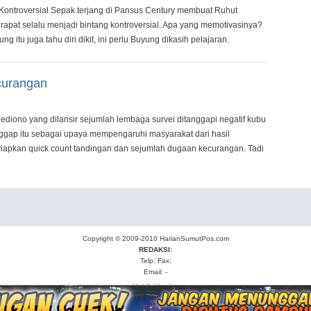
 Kontroversial Sepak terjang di Pansus Century membuat Ruhut
rapat selalu menjadi bintang kontroversial. Apa yang memotivasinya?
g itu juga tahu diri dikit, ini perlu Buyung dikasih pelajaran.
curangan
no yang dilansir sejumlah lembaga survei ditanggapi negatif kubu
ap itu sebagai upaya mempengaruhi masyarakat dari hasil
apkan quick count tandingan dan sejumlah dugaan kecurangan. Tadi
Copyright © 2009-2010
HarianSumutPos.com
REDAKSI:
Telp: Fax:
Email: -
Mobile Version