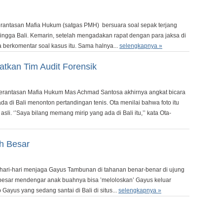
antasan Mafia Hukum (satgas PMH) bersuara soal sepak terjang
ngga Bali. Kemarin, setelah mengadakan rapat dengan para jaksa di
a berkomentar soal kasus itu. Sama halnya...
selengkapnya »
atkan Tim Audit Forensik
antasan Mafia Hukum Mas Achmad Santosa akhirnya angkat bicara
da di Bali menonton pertandingan tenis. Ota menilai bahwa foto itu
li. ‘’Saya bilang memang mirip yang ada di Bali itu,’’ kata Ota-
h Besar
ari-hari menjaga Gayus Tambunan di tahanan benar-benar di ujung
besar mendengar anak buahnya bisa ’meloloskan’ Gayus keluar
 Gayus yang sedang santai di Bali di situs...
selengkapnya »