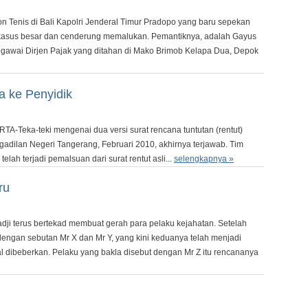
ton Tenis di Bali Kapolri Jenderal Timur Pradopo yang baru sepekan
i kasus besar dan cenderung memalukan. Pemantiknya, adalah Gayus
awai Dirjen Pajak yang ditahan di Mako Brimob Kelapa Dua, Depok
a ke Penyidik
A-Teka-teki mengenai dua versi surat rencana tuntutan (rentut)
adilan Negeri Tangerang, Februari 2010, akhirnya terjawab. Tim
h terjadi pemalsuan dari surat rentut asli...
selengkapnya »
ru
i terus bertekad membuat gerah para pelaku kejahatan. Setelah
dengan sebutan Mr X dan Mr Y, yang kini keduanya telah menjadi
al dibeberkan. Pelaku yang bakla disebut dengan Mr Z itu rencananya