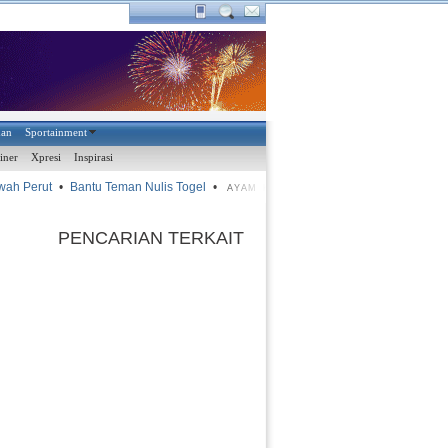
han
Sportainment
iner
Xpresi
Inspirasi
 Perut
•
Bantu Teman Nulis Togel
•
•
CEO Bintang Medan tak
AYAM KINANTAN
PENCARIAN TERKAIT