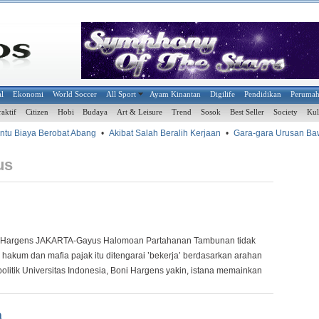
al
Ekonomi
World Soccer
All Sport
Ayam Kinantan
Digilife
Pendidikan
Peruma
raktif
Citizen
Hobi
Budaya
Art & Leisure
Trend
Sosok
Best Seller
Society
Kul
 Biaya Berobat Abang
•
Akibat Salah Beralih Kerjaan
•
Gara-gara Urusan Bawah
us
ni Hargens JAKARTA-Gayus Halomoan Partahanan Tambunan tidak
 hakum dan mafia pajak itu ditengarai ’bekerja’ berdasarkan arahan
olitik Universitas Indonesia, Boni Hargens yakin, istana memainkan
a