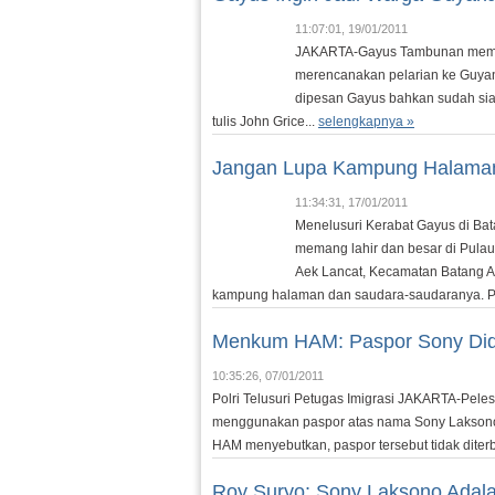
11:07:01, 19/01/2011
JAKARTA-Gayus Tambunan memang
merencanakan pelarian ke Guyan
dipesan Gayus bahkan sudah siap
tulis John Grice...
selengkapnya »
Jangan Lupa Kampung Halama
11:34:31, 17/01/2011
Menelusuri Kerabat Gayus di B
memang lahir dan besar di Pula
Aek Lancat, Kecamatan Batang An
kampung halaman dan saudara-saudaranya. Pa
Menkum HAM: Paspor Sony Did
10:35:26, 07/01/2011
Polri Telusuri Petugas Imigrasi JAKARTA-Pele
menggunakan paspor atas nama Sony Laksono t
HAM menyebutkan, paspor tersebut tidak diterb
Roy Suryo: Sony Laksono Adal