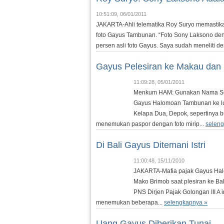
10:51:09, 06/01/2011
JAKARTA-Ahli telematika Roy Suryo memastika
foto Gayus Tambunan. “Foto Sony Laksono den
persen asli foto Gayus. Saya sudah meneliti d
Gayus Pelesiran ke Makau dan
11:09:28, 05/01/2011
Menkum HAM: Gunakan Nama Son
Gayus Halomoan Tambunan ke lua
Kelapa Dua, Depok, sepertinya 
menemukan paspor dengan foto mirip...
selen
Di Bali Gayus Ditemani Istri
11:00:48, 15/11/2010
JAKARTA-Mafia pajak Gayus Halo
Mako Brimob saat plesiran ke Ba
PNS Dirjen Pajak Golongan III A i
menemukan beberapa...
selengkapnya »
Uang Gayus Diberikan Tunai