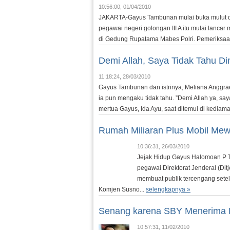
10:56:00, 01/04/2010
JAKARTA-Gayus Tambunan mulai buka mulut den
pegawai negeri golongan III A itu mulai lanca
di Gedung Rupatama Mabes Polri. Pemeriksaan 
Demi Allah, Saya Tidak Tahu 
11:18:24, 28/03/2010
Gayus Tambunan dan istrinya, Meliana Anggraen
ia pun mengaku tidak tahu. ”Demi Allah ya, sa
mertua Gayus, Ida Ayu, saat ditemui di kedia
Rumah Miliaran Plus Mobil Me
10:36:31, 26/03/2010
Jejak Hidup Gayus Halomoan P 
pegawai Direktorat Jenderal (Ditje
membuat publik tercengang sete
Komjen Susno...
selengkapnya »
Senang karena SBY Menerima 
10:57:31, 11/02/2010