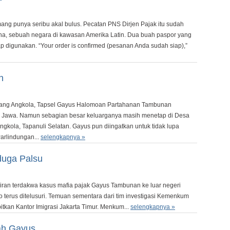
 punya seribu akal bulus. Pecatan PNS Dirjen Pajak itu sudah
a, sebuah negara di kawasan Amerika Latin. Dua buah paspor yang
 digunakan. “Your order is confirmed (pesanan Anda sudah siap),”
n
atang Angkola, Tapsel Gayus Halomoan Partahanan Tambunan
u Jawa. Namun sebagian besar keluarganya masih menetap di Desa
gkola, Tapanuli Selatan. Gayus pun diingatkan untuk tidak lupa
rlindungan...
selengkapnya »
uga Palsu
siran terdakwa kasus mafia pajak Gayus Tambunan ke luar negeri
erus ditelusuri. Temuan sementara dari tim investigasi Kemenkum
itkan Kantor Imigrasi Jakarta Timur. Menkum...
selengkapnya »
ah Gayus