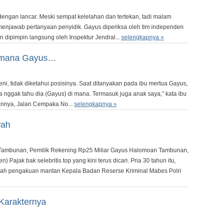
gan lancar. Meski sempat kelelahan dan tertekan, tadi malam
r menjawab pertanyaan penyidik. Gayus diperiksa oleh tim independen
dipimpin langsung oleh Inspektur Jendral...
selengkapnya »
Dimana Gayus…
i, tidak diketahui posisinya. Saat ditanyakan pada ibu mertua Gayus,
ya nggak tahu dia (Gayus) di mana. Termasuk juga anak saya,” kata ibu
mannya, Jalan Cempaka No...
selengkapnya »
wah
Tambunan, Pemilik Rekening Rp25 Miliar Gayus Halomoan Tambunan,
n) Pajak bak selebritis top yang kini terus dicari. Pria 30 tahun itu,
lah pengakuan mantan Kepala Badan Reserse Kriminal Mabes Polri
Karakternya