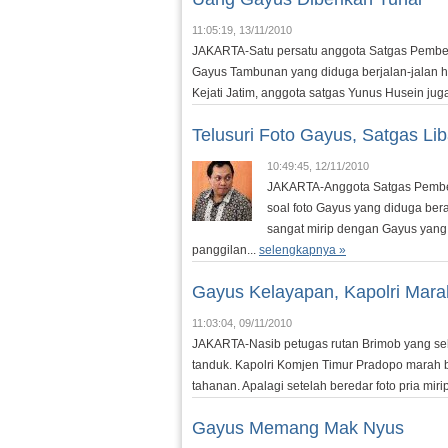
11:05:19, 13/11/2010
JAKARTA-Satu persatu anggota Satgas Pember
Gayus Tambunan yang diduga berjalan-jalan hi
Kejati Jatim, anggota satgas Yunus Husein jug
Telusuri Foto Gayus, Satgas Lib
10:49:45, 12/11/2010
JAKARTA-Anggota Satgas Pember
soal foto Gayus yang diduga bera
sangat mirip dengan Gayus yang as
panggilan...
selengkapnya »
Gayus Kelayapan, Kapolri Mara
11:03:04, 09/11/2010
JAKARTA-Nasib petugas rutan Brimob yang seh
tanduk. Kapolri Komjen Timur Pradopo marah 
tahanan. Apalagi setelah beredar foto pria mirip
Gayus Memang Mak Nyus