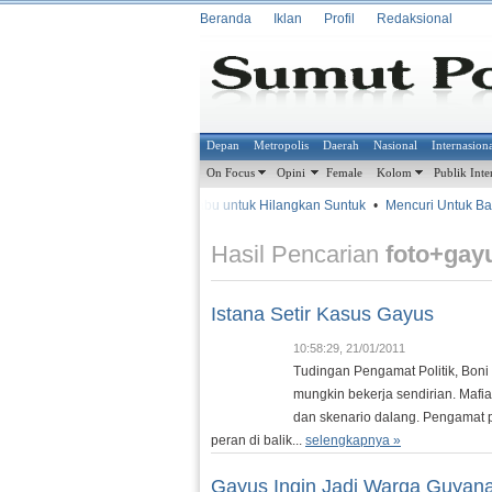
Beranda
Iklan
Profil
Redaksional
Depan
Metropolis
Daerah
Nasional
Internasion
On Focus
Opini
Female
Kolom
Publik Inte
•
•
Isap Sabu untuk Hilangkan Suntuk
•
Mencuri Untuk Bantu
METROSIANA
Hasil Pencarian
foto+gay
Istana Setir Kasus Gayus
10:58:29, 21/01/2011
Tudingan Pengamat Politik, Bo
mungkin bekerja sendirian. Mafia
dan skenario dalang. Pengamat p
peran di balik...
selengkapnya »
Gayus Ingin Jadi Warga Guyan