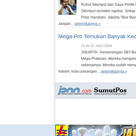
Ruhut Sitompul dan Gaya Politik
Sitompul semakin ngetop. Setiap 
Priyo Handoko, Jakarta ”Biar Buyun
Jangan...
selengkapnya »
Mega-Pro Temukan Banyak Ke
21:46:33, 09/07/2009
JAKARTA– Kemenangan SBY-Boedio
Mega-Prabowo. Mereka mengangg
sebenarnya. Mereka sudah menyi
malam, kubu pasangan...
selengkapnya »