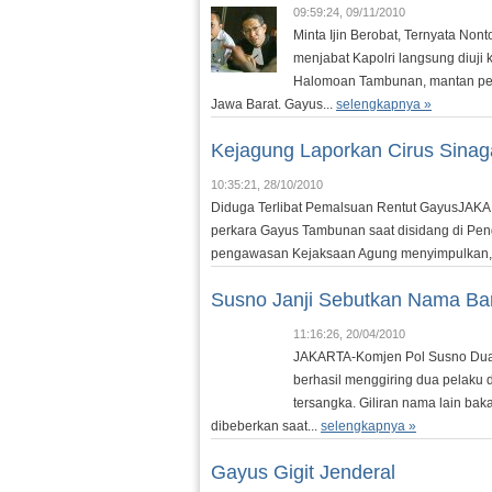
09:59:24, 09/11/2010
Minta Ijin Berobat, Ternyata Non
menjabat Kapolri langsung diuj
Halomoan Tambunan, mantan peg
Jawa Barat. Gayus...
selengkapnya »
Kejagung Laporkan Cirus Sinag
10:35:21, 28/10/2010
Diduga Terlibat Pemalsuan Rentut GayusJAKART
perkara Gayus Tambunan saat disidang di Peng
pengawasan Kejaksaan Agung menyimpulkan, tela
Susno Janji Sebutkan Nama Ba
11:16:26, 20/04/2010
JAKARTA-Komjen Pol Susno Duadj
berhasil menggiring dua pelaku 
tersangka. Giliran nama lain bak
dibeberkan saat...
selengkapnya »
Gayus Gigit Jenderal