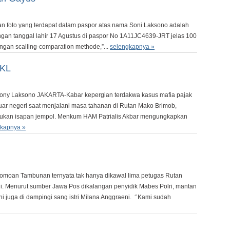
n foto yang terdapat dalam paspor atas nama Soni Laksono adalah
gan tanggal lahir 17 Agustus di paspor No 1A11JC4639-JRT jelas 100
engan scalling-comparation methode,”...
selengkapnya »
 KL
y Laksono JAKARTA-Kabar kepergian terdakwa kasus mafia pajak
r negeri saat menjalani masa tahanan di Rutan Mako Brimob,
bukan isapan jempol. Menkum HAM Patrialis Akbar mengungkapkan
gkapnya »
moan Tambunan ternyata tak hanya dikawal lima petugas Rutan
li. Menurut sumber Jawa Pos dikalangan penyidik Mabes Polri, mantan
ni juga di dampingi sang istri Milana Anggraeni. ‘’Kami sudah