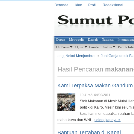
Beranda
Iklan
Profil
Redaksional
Depan
Metropolis
Daerah
Nasional
Internasion
On Focus
Opini
Female
Kolom
Publik Inte
•
•
Terlilit Utang, Nekat Menjambret
•
Jual Ganja untuk Biayai A
METROSIANA
Hasil Pencarian
makanan+
Kami Terpaksa Makan Gandum
10:41:43, 04/02/2011
Stok Makanan di Mesir Mulai Ha
politik di Kairo, Mesir, kini se
kesulitan men dapatkan bahan-b
mahasiswa dan WNI...
selengkapnya »
Bantuan Tertahan di Kapal