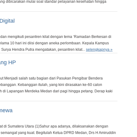
ng dibicarakan mulai soal standar pelayanan kesehatan hingga
igital
n mengikuti pesantren kilat dengan tema ‘Ramadan Berkesan di
elama 10 hari ini diisi dengan aneka perlombaan. Kepala Kampus
Surya Hendra Putra mengatakan, pesantren kilat...
selengkapnya »
ang HP
ut Menjadi salah satu bagian dari Pasukan Pengibar Bendera
banggan. Kebanggan itulah, yang kini dirasakan ke-60 calon
tih di Lapangan Merdeka Medan dari pagi hingga petang. Derap kaki
imewa
t di Sumatera Utara (1)Sahur apa adanya, dilaksanakan dengan
n semangat yang kuat. Begitulah Ketua DPRD Medan, Drs H Amiruddin