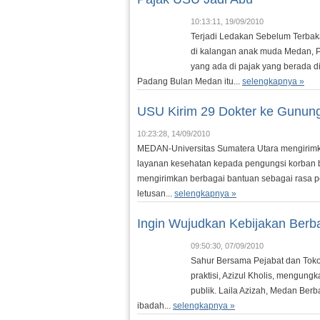
10:13:11, 19/09/2010
Terjadi Ledakan Sebelum Terbak
di kalangan anak muda Medan, Pa
yang ada di pajak yang berada d
Padang Bulan Medan itu...
selengkapnya »
USU Kirim 29 Dokter ke Gunun
10:23:28, 14/09/2010
MEDAN-Universitas Sumatera Utara mengirim
layanan kesehatan kepada pengungsi korban 
mengirimkan berbagai bantuan sebagai rasa p
letusan...
selengkapnya »
Ingin Wujudkan Kebijakan Berba
09:50:30, 07/09/2010
Sahur Bersama Pejabat dan Tokoh
praktisi, Azizul Kholis, mengung
publik. Laila Azizah, Medan Berba
ibadah...
selengkapnya »