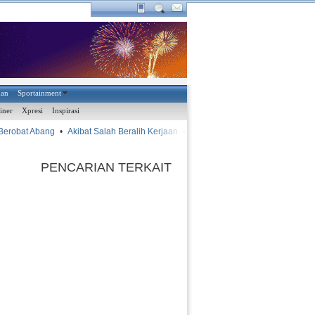
han
Sportainment
iner
Xpresi
Inspirasi
obat Abang
•
Akibat Salah Beralih Kerjaan
•
•
Vagner Luis A
AYAM KINANTAN
PENCARIAN TERKAIT