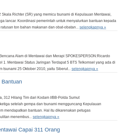
 Skala Richter (SR) yang memicu tsunami di Kepulauan Mentawai,
m juga lancar. Koordinasi pemerintah untuk menyalurkan bantuan kepada
 ratusan ton bahan makanan dan obat-obatan...
selengkapnya »
a Bencana Alam di Mentawai dan Merapi SPOKESPERSON:Ricardo
 1. Mentawai Status Jaringan Terdapat 5 BTS Telkomsel yang ada di
m tsunami 25 Oktober 2010, yaitu Siberut...
selengkapnya »
 Bantuan
, 312 Hilang Tim dari Kodam I/BB-Polda Sumut
ketiga setelah gempa dan tsunami mengguncang Kepulauan
um mendapatkan bantuan. Hal itu dikarenakan petugas
ulitan menembus...
selengkapnya »
ntawai Capai 311 Orang