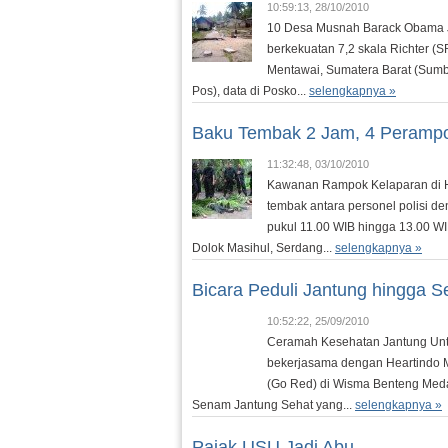
10:59:13, 28/10/2010
10 Desa Musnah Barack Obama 
berkekuatan 7,2 skala Richter (S
Mentawai, Sumatera Barat (Sumba
Pos), data di Posko...
selengkapnya »
Baku Tembak 2 Jam, 4 Peramp
11:32:48, 03/10/2010
Kawanan Rampok Kelaparan di H
tembak antara personel polisi d
pukul 11.00 WIB hingga 13.00 WI
Dolok Masihul, Serdang...
selengkapnya »
Bicara Peduli Jantung hingga 
10:52:22, 25/09/2010
Ceramah Kesehatan Jantung Unt
bekerjasama dengan Heartindo 
(Go Red) di Wisma Benteng Medan
Senam Jantung Sehat yang...
selengkapnya »
Pajak USU Jadi Abu