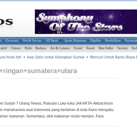
al
Ekonomi
World Soccer
All Sport
Ayam Kinantan
Digilife
Pendidikan
Peruma
raktif
Citizen
Hobi
Budaya
Art & Leisure
Trend
Sosok
Best Seller
Society
Kul
nak Istri
•
Isap Sabu untuk Hilangkan Suntuk
•
Mencuri Untuk Bantu Biaya Ber
ringan+sumatera+utara
bis Sudah 7 Orang Tewas, Ratusan Luka-luka JAKARTA-Akibat krisis
jumlah mahahasiwa asal Indonesia yang bertahan di kota Kairo mengaku
ahan makanan. Sementara, stok makanan mulai menipis. Para