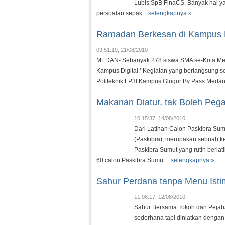
Lubis SpB FinaCS. Banyak hal ya
persoalan sepak...
selengkapnya »
Ramadan Berkesan di Kampus D
09:51:19, 21/08/2010
MEDAN- Sebanyak 278 siswa SMA se-Kota Meda
Kampus Digital.’ Kegiatan yang berlangsung s
Politeknik LP3I Kampus Glugur By Pass Medan 
Makanan Diatur, tak Boleh Peg
10:15:37, 14/08/2010
Dari Latihan Calon Paskibra Sum
(Paskibra), merupakan sebuah ke
Paskibra Sumut yang rutin berla
60 calon Paskibra Sumut...
selengkapnya »
Sahur Perdana tanpa Menu Ist
11:08:17, 12/08/2010
Sahur Bersama Tokoh dan Pejaba
sederhana tapi diniatkan denga