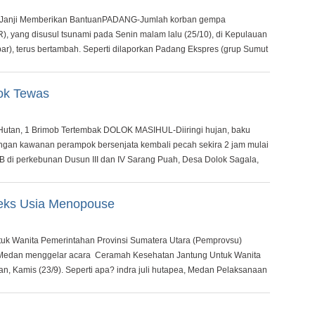
Janji Memberikan BantuanPADANG-Jumlah korban gempa
R), yang disusul tsunami pada Senin malam lalu (25/10), di Kepulauan
r), terus bertambah. Seperti dilaporkan Padang Ekspres (grup Sumut
ok Tewas
utan, 1 Brimob Tertembak DOLOK MASIHUL-Diiringi hujan, baku
engan kawanan perampok bersenjata kembali pecah sekira 2 jam mulai
B di perkebunan Dusun III dan IV Sarang Puah, Desa Dolok Sagala,
Seks Usia Menopouse
uk Wanita Pemerintahan Provinsi Sumatera Utara (Pemprovsu)
Medan menggelar acara Ceramah Kesehatan Jantung Untuk Wanita
, Kamis (23/9). Seperti apa? indra juli hutapea, Medan Pelaksanaan