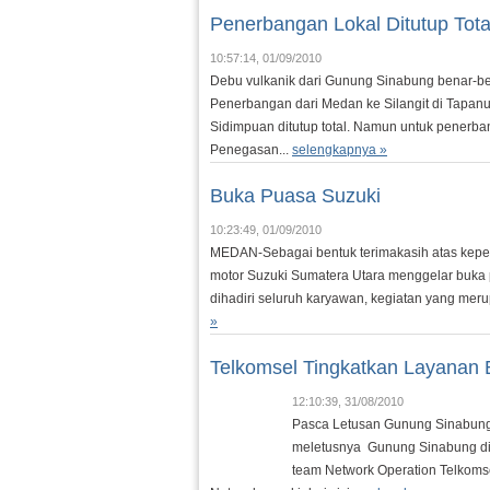
Penerbangan Lokal Ditutup Tota
10:57:14, 01/09/2010
Debu vulkanik dari Gunung Sinabung benar-b
Penerbangan dari Medan ke Silangit di Tapanu
Sidimpuan ditutup total. Namun untuk penerba
Penegasan...
selengkapnya »
Buka Puasa Suzuki
10:23:49, 01/09/2010
MEDAN-Sebagai bentuk terimakasih atas kepe
motor Suzuki Sumatera Utara menggelar buka 
dihadiri seluruh karyawan, kegiatan yang mer
»
Telkomsel Tingkatkan Layanan 
12:10:39, 31/08/2010
Pasca Letusan Gunung Sinabung
meletusnya Gunung Sinabung di 
team Network Operation Telkom