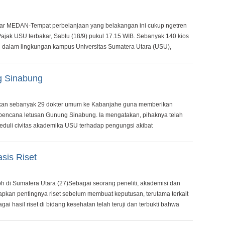
ar MEDAN-Tempat perbelanjaan yang belakangan ini cukup ngetren
jak USU terbakar, Sabtu (18/9) pukul 17.15 WIB. Sebanyak 140 kios
i dalam lingkungan kampus Universitas Sumatera Utara (USU),
g Sinabung
kan sebanyak 29 dokter umum ke Kabanjahe guna memberikan
bencana letusan Gunung Sinabung. Ia mengatakan, pihaknya telah
eduli civitas akademika USU terhadap pengungsi akibat
sis Riset
 di Sumatera Utara (27)Sebagai seorang peneliti, akademisi dan
kapkan pentingnya riset sebelum membuat keputusan, terutama terkait
gai hasil riset di bidang kesehatan telah teruji dan terbukti bahwa