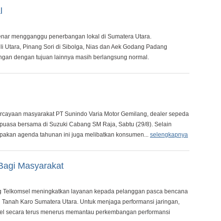
l
enar mengganggu penerbangan lokal di Sumatera Utara.
li Utara, Pinang Sori di Sibolga, Nias dan Aek Godang Padang
ngan dengan tujuan lainnya masih berlangsung normal.
rcayaan masyarakat PT Sunindo Varia Motor Gemilang, dealer sepeda
puasa bersama di Suzuki Cabang SM Raja, Sabtu (29/8). Selain
upakan agenda tahunan ini juga melibatkan konsumen...
selengkapnya
Bagi Masyarakat
 Telkomsel meningkatkan layanan kepada pelanggan pasca bencana
Tanah Karo Sumatera Utara. Untuk menjaga performansi jaringan,
sel secara terus menerus memantau perkembangan performansi