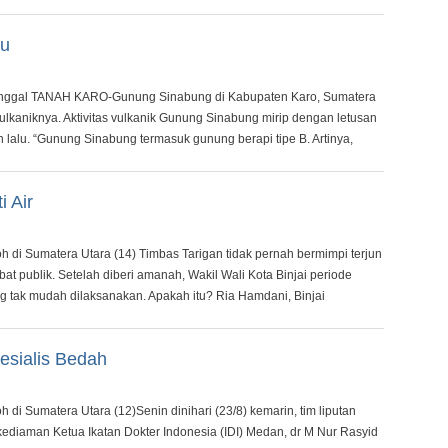
au
inggal TANAH KARO-Gunung Sinabung di Kabupaten Karo, Sumatera
vulkaniknya. Aktivitas vulkanik Gunung Sinabung mirip dengan letusan
lalu. “Gunung Sinabung termasuk gunung berapi tipe B. Artinya,
i Air
 di Sumatera Utara (14) Timbas Tarigan tidak pernah bermimpi terjun
bat publik. Setelah diberi amanah, Wakil Wali Kota Binjai periode
ng tak mudah dilaksanakan. Apakah itu? Ria Hamdani, Binjai
esialis Bedah
di Sumatera Utara (12)Senin dinihari (23/8) kemarin, tim liputan
diaman Ketua Ikatan Dokter Indonesia (IDI) Medan, dr M Nur Rasyid