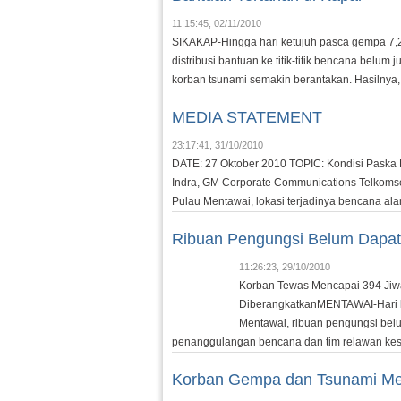
11:15:45, 02/11/2010
SIKAKAP-Hingga hari ketujuh pasca gempa 7,2
distribusi bantuan ke titik-titik bencana belu
korban tsunami semakin berantakan. Hasilnya,
MEDIA STATEMENT
23:17:41, 31/10/2010
DATE: 27 Oktober 2010 TOPIC: Kondisi Pask
Indra, GM Corporate Communications Telkomsel
Pulau Mentawai, lokasi terjadinya bencana ala
Ribuan Pengungsi Belum Dapat
11:26:23, 29/10/2010
Korban Tewas Mencapai 394 Jiwa
DiberangkatkanMENTAWAI-Hari 
Mentawai, ribuan pengungsi bel
penanggulangan bencana dan tim relawan kes
Korban Gempa dan Tsunami Me