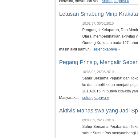
Network, meski dari sisi...
selengkapnya »
Letusan Sinabung Mirip Krakat
10:01:37, 30/08/2010
Pengungsi Kelaparan, Dua Men
Utara, memperlihatkan aktivitas 
Gunung Krakatau pada 127 tahun 
masih aktif namun...
selengkapnya »
Pegang Prinsip, Mengalir Sepert
10:36:02, 26/08/2010
Sahur Bersama Pejabat dan Tokoh
ke dunia politik dan menjadi peja
2010-2015 ini punya cita-cita ya
Masyarakat...
selengkapnya »
Aktivis Mahasiswa yang Jadi Sp
09:00:39, 24/08/2010
Sahur Bersama Pejabat dan Tokoh 
sahur Sumut Pos menyambangi ke