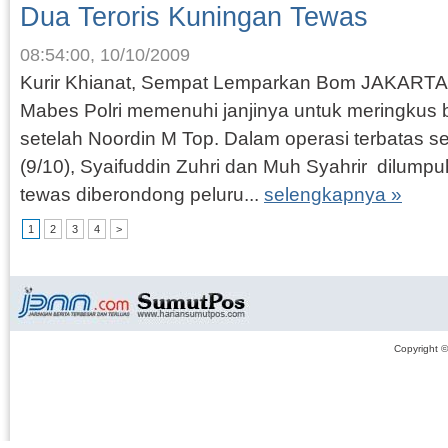
Dua Teroris Kuningan Tewas
08:54:00, 10/10/2009
Kurir Khianat, Sempat Lemparkan Bom JAKART
Mabes Polri memenuhi janjinya untuk meringkus 
setelah Noordin M Top. Dalam operasi terbatas 
(9/10), Syaifuddin Zuhri dan Muh Syahrir dilum
tewas diberondong peluru...
selengkapnya »
1
2
3
4
>
Copyright 