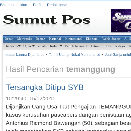
Beranda
Iklan
Profil
Redaksional
Depan
Metropolis
Daerah
Nasional
Internasional
Ekonomi
World Soccer
All 
On Focus
Opini
Female
Kolom
Publik Interaktif
Citizen
Hobi
Budaya
A
erapat karena Dijambret
•
Terlilit Utang, Nekat Menjambret
•
Jual Ganja untuk Biay
Hasil Pencarian
temanggung
Tersangka Ditipu SYB
10:29:40, 15/02/2011
Dijanjikan Uang Usai Ikut Pengajian TEMANGGU
kasus kerusuhan pascapersidangan penistaan 
Antonius Ricmond Bawengan (50), sebagian besar 