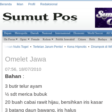
Beranda
Iklan
Profil
Redaksional
Depan
Metropolis
Daerah
Nasional
Internasional
Ekonomi
World Soccer
All 
On Focus
Opini
Female
Kolom
Publik Interaktif
Citizen
Hobi
Budaya
A
 Teman Nulis Togel
•
Tertelan Jarum Pentol
•
Kena Hipnotis
•
Dirampok di W
Omelet Jawa
07:56, 18/07/2010
Bahan
:
3 butir telur ayam
½ sdt merica bubuk
20 buah cabai rawit hijau, bersihkan iris kasar
3 batang daun bawang, iris halus