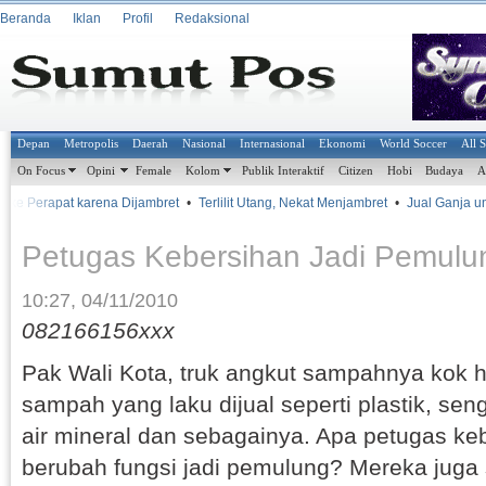
Beranda
Iklan
Profil
Redaksional
Depan
Metropolis
Daerah
Nasional
Internasional
Ekonomi
World Soccer
All 
On Focus
Opini
Female
Kolom
Publik Interaktif
Citizen
Hobi
Budaya
A
 ke Perapat karena Dijambret
•
Terlilit Utang, Nekat Menjambret
•
Jual Ganja untu
Petugas Kebersihan Jadi Pemulu
10:27, 04/11/2010
082166156xxx
Pak Wali Kota, truk angkut sampahnya kok
sampah yang laku dijual seperti plastik, sen
air mineral dan sebagainya. Apa petugas ke
berubah fungsi jadi pemulung? Mereka juga 