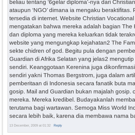
beliau tentang ‘6gelar diploma’-nya dari Christi
ataupun ‘NGO’ dimana ia mengaku beraktifitas. 
tersedia di internet. Website Christian Vocation
mengatakan bahwa mereka adalah bagian The Fa
dan diploma yang mereka keluarkan tidak terakr
website yang mengungkap kejahatan2 The Family
sekte chidren of god. Begitu pula dengan pembe
Guardian di Afrika Selatan yang jelas2 mengut
sendiri. Keanggotaan Kerenina juga dikonfirmasi 
sendiri yakni Thomas Bergstrom, juga dalam artik
pemberitaan di Indonesia secara fanatik buta m
gosip. Mail and Guardian bukan majalah gosip. 
mereka. Mereka kredibel. Budayakanlah membac
terutama bagi wartawan. Semoga Miss World Ind
secara lebih baik, karena dia membawa nama b
13 December, 2009 at 01:32
Reply