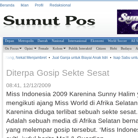
Beranda
Iklan
Profil
Redaksional
Depan
Metropolis
Daerah
Nasional
Internasional
Ekonomi
World Soccer
All 
On Focus
Opini
Female
Kolom
Publik Interaktif
Citizen
Hobi
Budaya
A
it Utang, Nekat Menjambret
•
Jual Ganja untuk Biayai Anak Istri
•
Isap Sabu untuk
Diterpa Gosip Sekte Sesat
08:41, 12/12/2009
Miss Indonesia 2009 Karenina Sunny Halim
mengikuti ajang Miss World di Afrika Selatan
Karenina diduga terlibat sebuah sekte sesat.
Adalah sebuah media di Afrika Selatan ber
yang melempar gosip tersebut. ‘Miss Indonesi