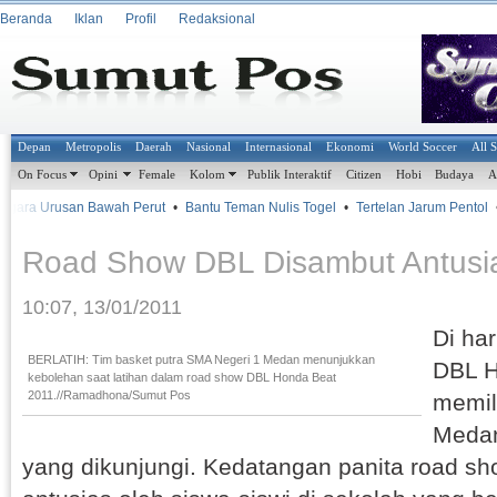
Beranda
Iklan
Profil
Redaksional
Depan
Metropolis
Daerah
Nasional
Internasional
Ekonomi
World Soccer
All 
On Focus
Opini
Female
Kolom
Publik Interaktif
Citizen
Hobi
Budaya
A
gara Urusan Bawah Perut
•
Bantu Teman Nulis Togel
•
Tertelan Jarum Pentol
•
Road Show DBL Disambut Antusi
10:07, 13/01/2011
Di har
BERLATIH: Tim basket putra SMA Negeri 1 Medan menunjukkan
DBL H
kebolehan saat latihan dalam road show DBL Honda Beat
2011.//Ramadhona/Sumut Pos
memil
Medan
yang dikunjungi. Kedatangan panita road s