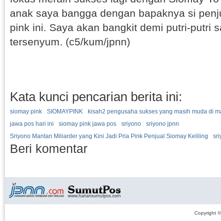
anak saya bangga dengan bapaknya si penj
pink ini. Saya akan bangkit demi putri-putri s
tersenyum. (c5/kum/jpnn)
Kata kunci pencarian berita ini:
siomay pink
SIOMAYPINK
kisah2 pengusaha sukses yang masih muda di ma
jawa pos hari ini
siomay pink jawa pos
sriyono
sriyono jpnn
Sriyono Mantan Miliarder yang Kini Jadi Pria Pink Penjual Siomay Keliling
sr
Beri komentar
Copyright 