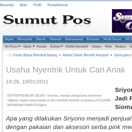
Beranda
Iklan
Profil
Redaksional
Depan
Metropolis
Daerah
Nasional
Internasional
Ekonomi
World Soccer
All 
On Focus
Opini
Female
Kolom
Publik Interaktif
Citizen
Hobi
Budaya
A
tuk Bantu Biaya Berobat Abang
•
Akibat Salah Beralih Kerjaan
•
Gara-gara Urus
Usaha Nyentrik Untuk Cari Anak
10:26, 19/01/2011
Sriyo
ENTREPRENEUR SEJATI: Sriyono, mantan pengusaha beromset
Jadi 
miliaran rupiah yang bangkrut dan kembali merintis usahanya.//ZULHAM
MUBARAK/JAWA POS/jpnn
Sioma
Apa yang dilakukan Sriyono menjadi penjual 
dengan pakaian dan aksesori serba pink me