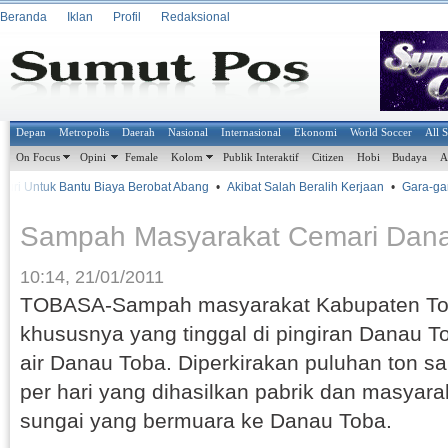
Beranda
Iklan
Profil
Redaksional
Depan
Metropolis
Daerah
Nasional
Internasional
Ekonomi
World Soccer
All 
On Focus
Opini
Female
Kolom
Publik Interaktif
Citizen
Hobi
Budaya
A
ri Untuk Bantu Biaya Berobat Abang
•
Akibat Salah Beralih Kerjaan
•
Gara-gara
Sampah Masyarakat Cemari Dan
10:14, 21/01/2011
TOBASA-Sampah masyarakat Kabupaten Tob
khususnya yang tinggal di pingiran Danau 
air Danau Toba. Diperkirakan puluhan ton s
per hari yang dihasilkan pabrik dan masyarak
sungai yang bermuara ke Danau Toba.