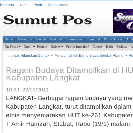
Beranda
Iklan
Profil
Redaksional
Depan
Metropolis
Daerah
Nasional
Internasional
Ekonomi
World Soccer
All 
On Focus
Opini
Female
Kolom
Publik Interaktif
Citizen
Hobi
Budaya
A
Sabu untuk Hilangkan Suntuk
•
Mencuri Untuk Bantu Biaya Berobat Abang
•
Akib
Ragam Budaya Ditampilkan di HU
Kabupaten Langkat
10:39, 22/01/2011
LANGKAT- Berbagai ragam budaya yang menj
Kabupaten Langkat, turut ditampilkan dala
etnis menyemarakan HUT ke-261 Kabupaten 
T Amir Hamzah, Stabat, Rabu (19/1) malam.