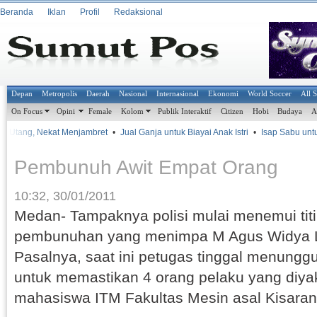
Beranda
Iklan
Profil
Redaksional
Depan
Metropolis
Daerah
Nasional
Internasional
Ekonomi
World Soccer
All 
On Focus
Opini
Female
Kolom
Publik Interaktif
Citizen
Hobi
Budaya
A
it Utang, Nekat Menjambret
•
Jual Ganja untuk Biayai Anak Istri
•
Isap Sabu untuk
Pembunuh Awit Empat Orang
10:32, 30/01/2011
Medan- Tampaknya polisi mulai menemui titi
pembunuhan yang menimpa M Agus Widya Lub
Pasalnya, saat ini petugas tinggal menungg
untuk memastikan 4 orang pelaku yang diya
mahasiswa ITM Fakultas Mesin asal Kisaran 