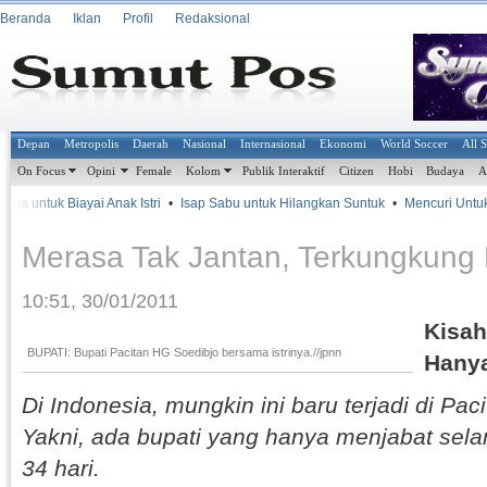
Beranda
Iklan
Profil
Redaksional
Depan
Metropolis
Daerah
Nasional
Internasional
Ekonomi
World Soccer
All 
On Focus
Opini
Female
Kolom
Publik Interaktif
Citizen
Hobi
Budaya
A
a untuk Biayai Anak Istri
•
Isap Sabu untuk Hilangkan Suntuk
•
Mencuri Untuk Ba
Merasa Tak Jantan, Terkungkung
10:51, 30/01/2011
Kisah
BUPATI: Bupati Pacitan HG Soedibjo bersama istrinya.//jpnn
Hanya
Di Indonesia, mungkin ini baru terjadi di Pac
Yakni, ada bupati yang hanya menjabat sela
34 hari.