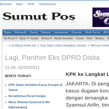
Beranda
Iklan
Profil
Redaksional
Depan
Metropolis
Daerah
Nasional
Internasional
Ekonomi
World Soccer
All 
On Focus
Opini
Female
Kolom
Publik Interaktif
Citizen
Hobi
Budaya
A
a untuk Biayai Anak Istri
•
Isap Sabu untuk Hilangkan Suntuk
•
Mencuri Untuk B
Lagi, Panther Eks DPRD Disita
11:34, 02/02/2011
KPK ke Langkat 
BERITA TERKAIT:
JAKARTA- Di peng
KPK Awasi Sembilan Kasus Korupsi di
kasus dugaan kor
Sumut
Berakhirnya Pecah Kongsi
dengan tersangka
Masa Tahanan Syamsul Arifin
Syamsul Arifin, ti
Diperpanjang