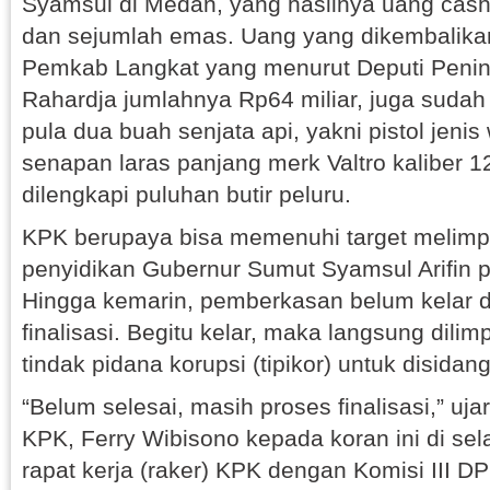
Syamsul di Medan, yang hasilnya uang cash
dan sejumlah emas. Uang yang dikembalika
Pemkab Langkat yang menurut Deputi Peni
Rahardja jumlahnya Rp64 miliar, juga sudah d
pula dua buah senjata api, yakni pistol jenis
senapan laras panjang merk Valtro kaliber 
dilengkapi puluhan butir peluru.
KPK berupaya bisa memenuhi target melim
penyidikan Gubernur Sumut Syamsul Arifin pa
Hingga kemarin, pemberkasan belum kelar 
finalisasi. Begitu kelar, maka langsung dili
tindak pidana korupsi (tipikor) untuk disidan
“Belum selesai, masih proses finalisasi,” uja
KPK, Ferry Wibisono kepada koran ini di sel
rapat kerja (raker) KPK dengan Komisi III D