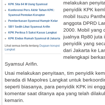
melakukan penyita
KPK Sita 64 M Uang Syamsul
penyidik KPK kemb
Konferensi Pers Akhir Tahun KPK:
Syamsul Pentolan Koruptor
mobil Isuzu Panth
Pemberkasan Syamsul Hampir Kelar
anggota DPRD Lan
SBY Sedih Lihat Syamsul Arifin
2000. Mobil yang 
KPK Periksa 5 Saksi Kasus Langkat
jualnya Rp80 juta i
KPK Endus Rumah Syamsul di Jakarta
penyidik yang sec
Lihat semua berita tentang
Dugaan korupsi
dari Jakarta ke La
Langkat
melengkapi berkas
Syamsul Arifin.
Usai melakukan penyitaan, tim penyidik kem
berada di Mapolres Langkat untuk berkoordi
seperti biasanya, para penyidik KPK ini en
komentar saat ditanya apa yang telah dilaku
kemarin.