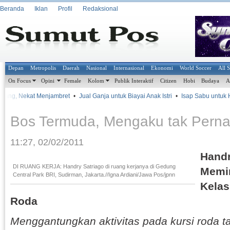
Beranda
Iklan
Profil
Redaksional
Depan
Metropolis
Daerah
Nasional
Internasional
Ekonomi
World Soccer
All 
On Focus
Opini
Female
Kolom
Publik Interaktif
Citizen
Hobi
Budaya
A
ang, Nekat Menjambret
•
Jual Ganja untuk Biayai Anak Istri
•
Isap Sabu untuk Hil
Bos Termuda, Mengaku tak Perna
11:27, 02/02/2011
Handr
DI RUANG KERJA: Handry Satriago di ruang kerjanya di Gedung
Memi
Central Park BRI, Sudirman, Jakarta.//Igna Ardiani/Jawa Pos/jpnn
Kelas
Roda
Menggantungkan aktivitas pada kursi roda 