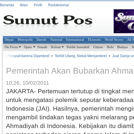
Beranda
Iklan
Profil
Redaksional
Depan
Metropolis
Daerah
Nasional
Internasional
Ekonomi
World Soccer
All 
On Focus
Opini
Female
Kolom
Publik Interaktif
Citizen
Hobi
Budaya
A
ke Perapat karena Dijambret
•
Terlilit Utang, Nekat Menjambret
•
Jual Ganja untu
Pemerintah Akan Bubarkan Ahma
10:26, 10/02/2011
JAKARTA- Pertemuan tertutup di tingkat ment
untuk mengatasi polemik seputar keberada
Indonesia (JAI). Hasilnya, pemerintah meng
mengambil tindakan tegas yakni melarang p
Ahmadiyah di Indonesia. Kebijakan itu diamb