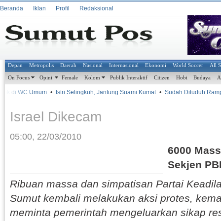
Beranda
Iklan
Profil
Redaksional
Depan
Metropolis
Daerah
Nasional
Internasional
Ekonomi
World Soccer
All 
On Focus
Opini
Female
Kolom
Publik Interaktif
Citizen
Hobi
Budaya
A
 di WC Umum
•
Istri Selingkuh, Jantung Suami Kumat
•
Sudah Dituduh Rampok 
Israel Dikecam
05:00, 22/03/2010
6000 Mass
Sekjen PB
Ribuan massa dan simpatisan Partai Keadil
Sumut kembali melakukan aksi protes, kema
meminta pemerintah mengeluarkan sikap res