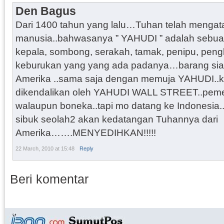
Den Bagus
Dari 1400 tahun yang lalu…Tuhan telah menga
manusia..bahwasanya ” YAHUDI ” adalah sebua
kepala, sombong, serakah, tamak, penipu, pen
keburukan yang yang ada padanya…barang si
Amerika ..sama saja dengan memuja YAHUDI..k
dikendalikan oleh YAHUDI WALL STREET..pem
walaupun boneka..tapi mo datang ke Indonesia.
sibuk seolah2 akan kedatangan Tuhannya dari
Amerika…….MENYEDIHKAN!!!!!
22 March, 2010 at 15:48
Reply
Beri komentar